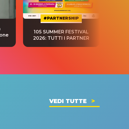
#PARTNERSHIP
a
“S
105 SUMMER FESTIVAL
ione
tradu
2026: TUTTI I PARTNER
VEDI TUTTE