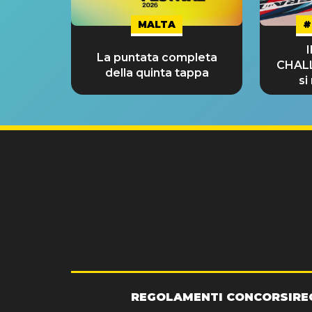
MALTA
#
La puntata completa
CHAL
della quinta tappa
si
GRA
REGOLAMENTI CONCORSI
RE