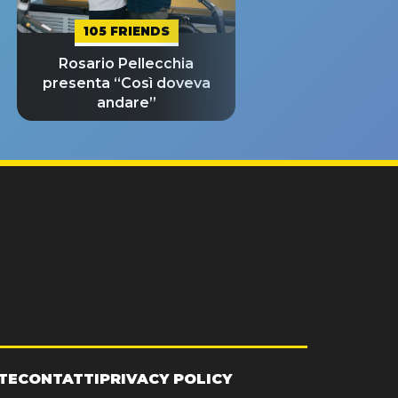
105 FRIENDS
Rosario Pellecchia
presenta “Così doveva
andare”
TE
CONTATTI
PRIVACY POLICY