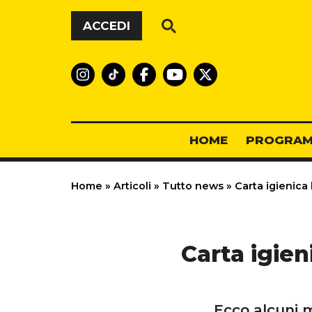
Vai al contenuto
ACCEDI
HOME
PROGRAM
Home
»
Articoli
»
Tutto news
»
Carta igienica
Carta igien
Ecco alcuni mo