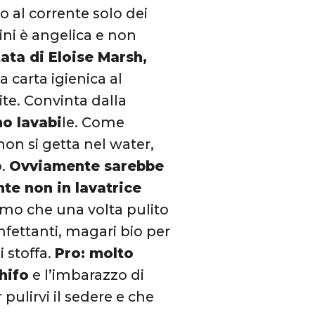
 al corrente solo dei
ini è angelica e non
tata di Eloise Marsh,
carta igienica al
te. Convinta dalla
no lavabi
le. Come
non si getta nel water,
o.
Ovviamente sarebbe
te non in lavatrice
mo che una volta pulito
infettanti, magari bio per
 stoffa.
Pro: molto
hifo
e l’imbarazzo di
pulirvi il sedere e che