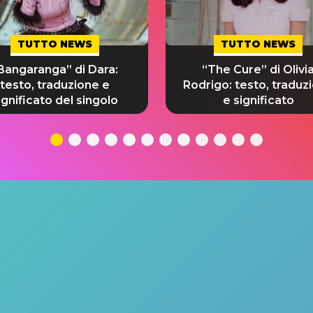
TUTTO NEWS
TUTTO NEWS
Bangaranga” di Dara:
“The Cure” di Olivi
testo, traduzione e
Rodrigo: testo, traduz
ignificato del singolo
e significato