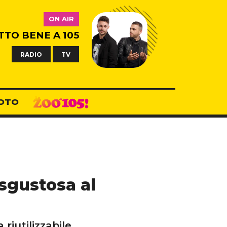
ON AIR
TTO BENE A 105
RADIO
TV
OTO
isgustosa al
 riutilizzabile