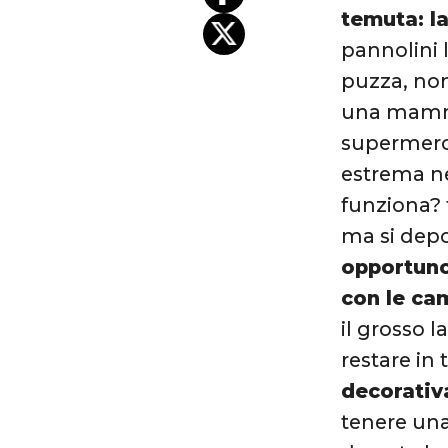
temuta: la
pannolini 
puzza, non
una mamma 
supermerca
estrema n
funziona? 
ma si depo
opportuno
con le cam
il grosso l
restare in
decorativa
tenere una