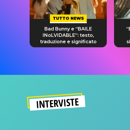
TUTTO NEWS
Bad Bunny e “BAILE
“
INoLVIDABLE”: testo,
traduzione e significato
s
INTERVISTE