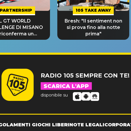
PARTNERSHIP
105 TAKE AWAY
IL GT WORLD
Bresh: "Il sentiment non
LENGE DI MISANO
si prova fino alla notte
 riconferma un
prima"
NDE SUCCESSO!
RADIO 105 SEMPRE CON TE!
SCARICA L'APP
disponibile su
GOLAMENTI GIOCHI LIBERI
NOTE LEGALI
CORPORA