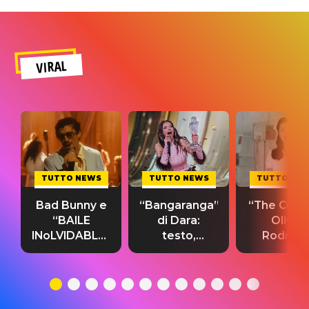
VIRAL
TUTTO NEWS
TUTTO NEWS
TUTTO NE
Bad Bunny e
“Bangaranga”
“The Cure”
“BAILE
di Dara:
Olivia
INoLVIDABLE”:
testo,
Rodrigo
testo,
traduzione e
testo,
traduzione e
significato
traduzion
significato
del singolo
significa