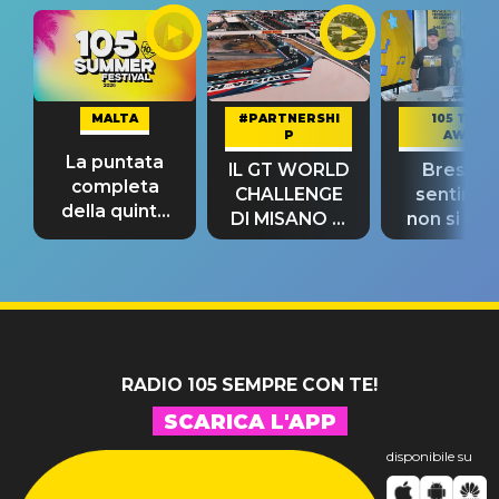
MALTA
#PARTNERSHI
105 TAKE
P
AWAY
La puntata
IL GT WORLD
Bresh: "I
completa
CHALLENGE
sentime
della quinta
DI MISANO si
non si pr
tappa
riconferma
fino alla n
un GRANDE
prima"
SUCCESSO!
RADIO 105 SEMPRE CON TE!
SCARICA L'APP
disponibile su