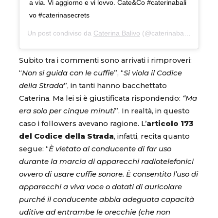
a via. Vi aggiorno e vi lovvo. Cate&Co #caterinabali
vo #caterinasecrets
Un post condiviso da
Caterina Balivo
(@caterinabalivo) in data:
Subito tra i commenti sono arrivati i rimproveri:
“
Non si guida con le cuffie
”, “
Si viola il Codice
della Strada
”, in tanti hanno bacchettato
Caterina. Ma lei si è giustificata rispondendo:
“Ma
era solo per cinque minuti
”. In realtà, in questo
caso i followers avevano ragione. L’
articolo 173
del Codice della Strada
, infatti, recita quanto
segue: “
È vietato al conducente di far uso
durante la marcia di apparecchi radiotelefonici
ovvero di usare cuffie sonore. È consentito l’uso di
apparecchi a viva voce o dotati di auricolare
purché il conducente abbia adeguata capacità
uditive ad entrambe le orecchie (che non