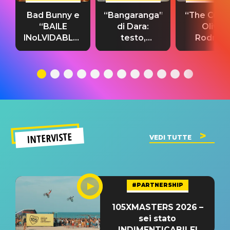
Bad Bunny e
“Bangaranga”
“The Cure”
“BAILE
di Dara:
Olivia
INoLVIDABLE”:
testo,
Rodrigo
testo,
traduzione e
testo,
traduzione e
significato
traduzion
significato
del singolo
significa
INTERVISTE
VEDI TUTTE
#PARTNERSHIP
105XMASTERS 2026 –
sei stato
INDIMENTICABILE!