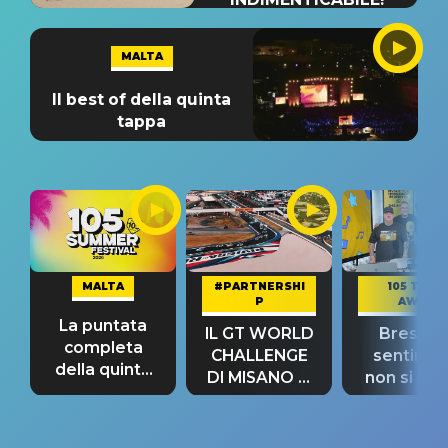
MALTA
Il best of della quinta
tappa
MALTA
#PARTNERSHI
105 TAKE
P
AWAY
La puntata
IL GT WORLD
Bresh: "I
completa
CHALLENGE
sentime
della quinta
DI MISANO si
non si pr
tappa
riconferma
fino alla n
un GRANDE
prima"
SUCCESSO!