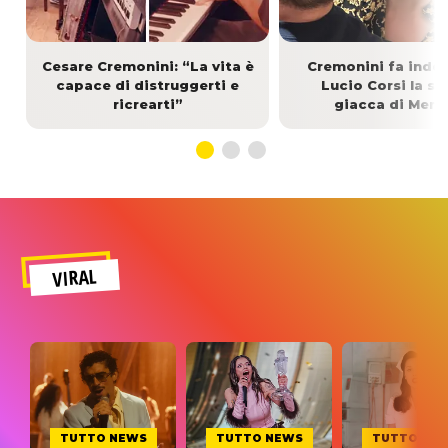
Cesare Cremonini: “La vita è
Cremonini fa indos
capace di distruggerti e
Lucio Corsi la st
ricrearti”
giacca di Merc
VIRAL
TUTTO NEWS
TUTTO NEWS
TUTTO NE