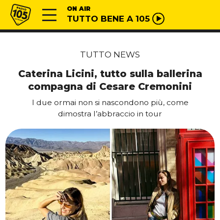
Vai al contenuto
Radio 105
ON AIR
TUTTO BENE A 105
TUTTO NEWS
Caterina Licini, tutto sulla ballerina
compagna di Cesare Cremonini
I due ormai non si nascondono più, come
dimostra l’abbraccio in tour