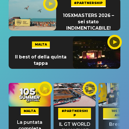
#PARTNERSHIP
105XMASTERS 2026 –
sei stato
INDIMENTICABILE!
MALTA
Il best of della quinta
tappa
MALTA
#PARTNERSHI
105 TAKE
P
AWAY
La puntata
IL GT WORLD
Bresh: "I
completa