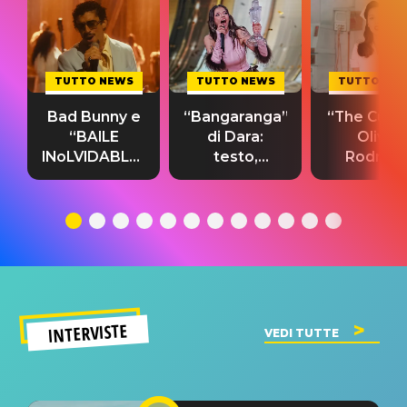
TUTTO NEWS
TUTTO NEWS
TUTTO NE
Bad Bunny e
“Bangaranga”
“The Cure”
“BAILE
di Dara:
Olivia
INoLVIDABLE”:
testo,
Rodrigo
testo,
traduzione e
testo,
traduzione e
significato
traduzion
significato
del singolo
significa
INTERVISTE
VEDI TUTTE