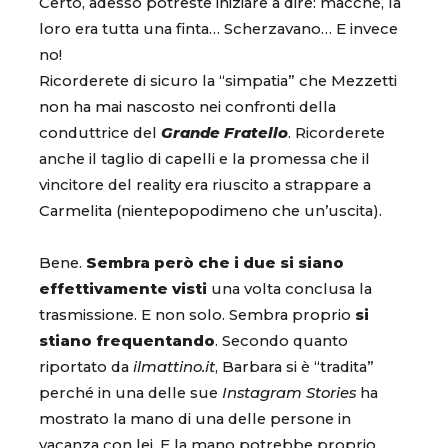
Certo, adesso potreste iniziare a dire: macché, la
loro era tutta una finta… Scherzavano… E invece
no!
Ricorderete di sicuro la “simpatia” che Mezzetti
non ha mai nascosto nei confronti della
conduttrice del
Grande Fratello
. Ricorderete
anche il taglio di capelli e la promessa che il
vincitore del reality era riuscito a strappare a
Carmelita (nientepopodimeno che un’uscita).
Bene.
Sembra però che i due si siano
effettivamente visti
una volta conclusa la
trasmissione. E non solo. Sembra proprio
si
stiano frequentando
. Secondo quanto
riportato da
ilmattino.it
, Barbara si è “tradita”
perché in una delle sue
Instagram Stories
ha
mostrato la mano di una delle persone in
vacanza con lei. E la mano potrebbe proprio