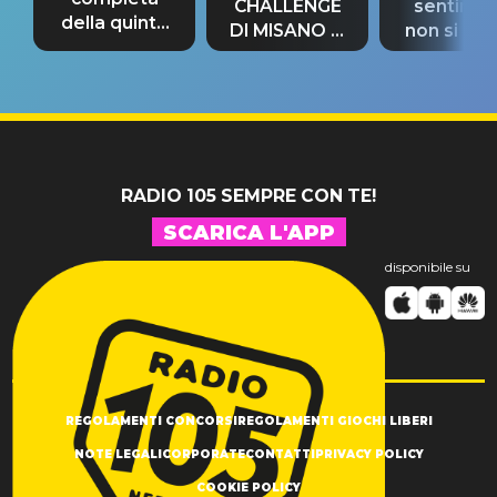
CHALLENGE
sentime
della quinta
DI MISANO si
non si pr
tappa
riconferma
fino alla n
un GRANDE
prima"
SUCCESSO!
RADIO 105 SEMPRE CON TE!
SCARICA L'APP
disponibile su
REGOLAMENTI CONCORSI
REGOLAMENTI GIOCHI LIBERI
NOTE LEGALI
CORPORATE
CONTATTI
PRIVACY POLICY
COOKIE POLICY