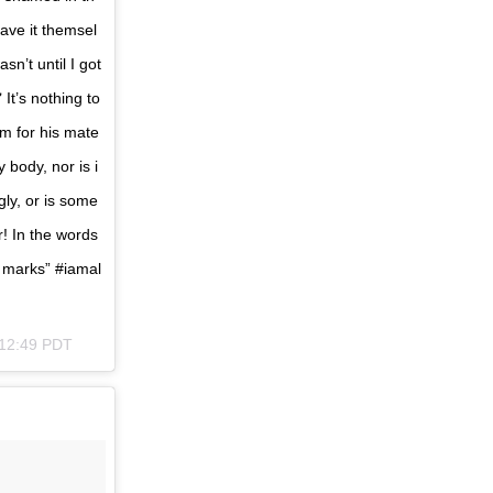
have it themsel
asn’t until I got
t’s nothing to
im for his mate
 body, nor is i
gly, or is some
r! In the words
h marks” #iamal
e 12:49 PDT