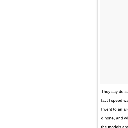
They say do so
fact I speed wa
I went to an al
d none, and wh
the models and 