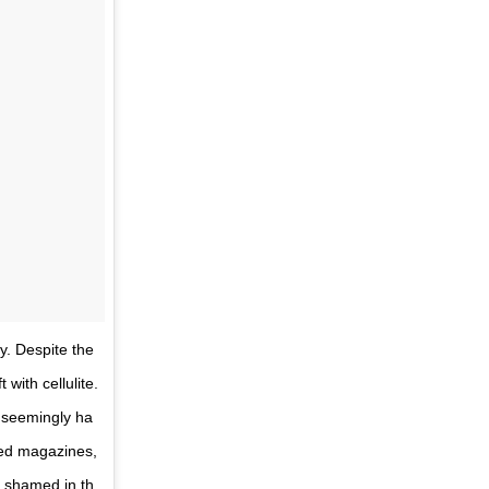
y. Despite the
with cellulite.
o seemingly ha
ned magazines,
re shamed in th