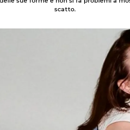
 delle sue forme e non si fa problemi a mo
scatto.