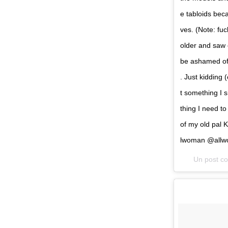
e tabloids beca
ves. (Note: fuck
older and saw 
be ashamed of.
. Just kidding 
t something I 
thing I need to
of my old pal 
lwoman @allw
Un post co