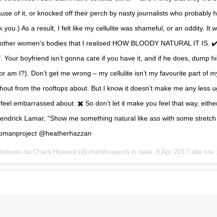
use of it, or knocked off their perch by nasty journalists who probably 
 you.) As a result, I felt like my cellulite was shameful, or an oddity. It w
other women’s bodies that I realised HOW BLOODY NATURAL IT IS. ✔️ I
 Your boyfriend isn’t gonna care if you have it, and if he does, dump h
(or am I?). Don’t get me wrong – my cellulite isn’t my favourite part of my
shout from the rooftops about. But I know it doesn’t make me any less u
 feel embarrassed about. ✖️ So don’t let it make you feel that way, eithe
Kendrick Lamar, “Show me something natural like ass with some stretc
omanproject @heatherhazzan
ndiviso da Charli Howard (@charlihoward) in data:
9 Apr 2017 alle or