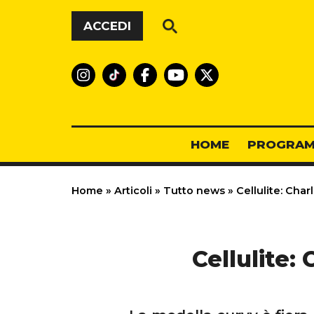
Vai al contenuto
ACCEDI
HOME
PROGRAM
Home
»
Articoli
»
Tutto news
»
Cellulite: Char
Cellulite: