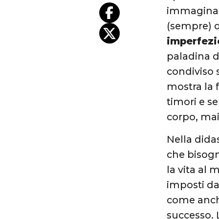
immagina d
(sempre) 
imperfezi
paladina d
condiviso 
mostra la 
timori e s
corpo, mai
Nella didas
che bisogna
la vita al
imposti da
come anche
successo. 