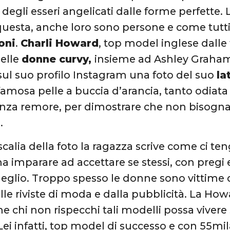
egli esseri angelicati dalle forme perfette. 
questa, anche loro sono persone e come tut
oni
.
Charli Howard
, top model inglese dall
elle
donne curvy,
insieme ad Ashley Graham.
sul suo profilo Instagram una foto del suo
la
famosa pelle a buccia d’arancia, tanto odiata
enza remore, per dimostrare che non bisogna
.
calia della foto la ragazza scrive come ci teng
 imparare ad accettare se stessi, con pregi e 
 meglio. Troppo spesso le donne sono vittime d
lle riviste di moda e dalla pubblicità. La Ho
 chi non rispecchi tali modelli possa viver
Lei infatti, top model di successo e con 55mil