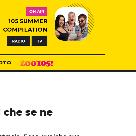
ON AIR
105 SUMMER
COMPILATION
RADIO
TV
OTO
l che se ne