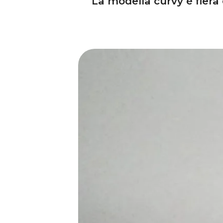
La modella curvy è fiera