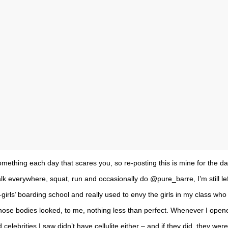
mething each day that scares you, so re-posting this is mine for the da
lk everywhere, squat, run and occasionally do @pure_barre, I’m still left 
l-girls’ boarding school and really used to envy the girls in my class wh
ose bodies looked, to me, nothing less than perfect. Whenever I ope
celebrities I saw didn’t have cellulite either – and if they did, they we