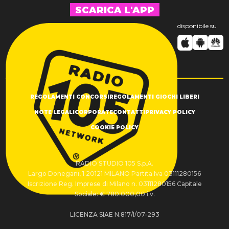
SCARICA L'APP
disponibile su
REGOLAMENTI CONCORSI
REGOLAMENTI GIOCHI LIBERI
NOTE LEGALI
CORPORATE
CONTATTI
PRIVACY POLICY
COOKIE POLICY
RADIO STUDIO 105 S.p.A.
Largo Donegani, 1 20121 MILANO Partita Iva 03111280156
Iscrizione Reg. Imprese di Milano n. 03111280156 Capitale
Sociale: € 780.000,00 i.v.
LICENZA SIAE N.817/I/07-293