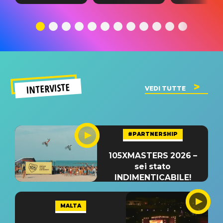
testo,
traduzione e
testo,
traduzione e
significato
traduzion
significato
del singolo
significa
INTERVISTE
VEDI TUTTE
#PARTNERSHIP
105XMASTERS 2026 –
sei stato
INDIMENTICABILE!
MALTA