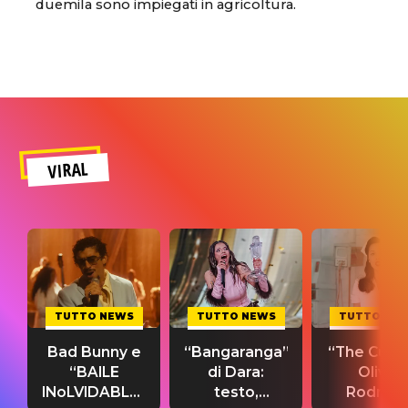
duemila sono impiegati in agricoltura.
VIRAL
TUTTO NEWS
TUTTO NEWS
TUTTO NE
Bad Bunny e
“Bangaranga”
“The Cure”
“BAILE
di Dara:
Olivia
INoLVIDABLE”:
testo,
Rodrigo