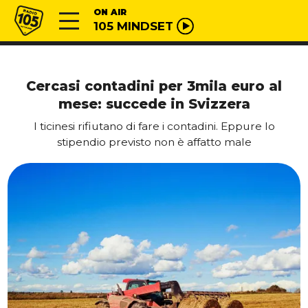
Vai al contenuto
Radio 105
ON AIR
105 MINDSET
Cercasi contadini per 3mila euro al
mese: succede in Svizzera
I ticinesi rifiutano di fare i contadini. Eppure lo
stipendio previsto non è affatto male