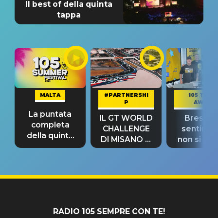
Il best of della quinta
tappa
MALTA
#PARTNERSHI
105 TAKE
P
AWAY
La puntata
IL GT WORLD
Bresh: "I
completa
CHALLENGE
sentime
della quinta
DI MISANO si
non si pr
tappa
riconferma
fino alla n
un GRANDE
prima"
SUCCESSO!
RADIO 105 SEMPRE CON TE!