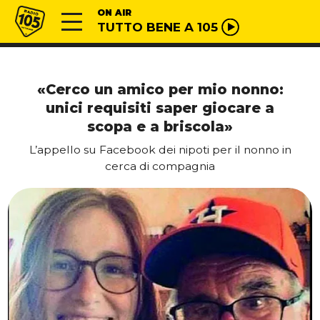
Vai al contenuto
Radio 105
ON AIR
TUTTO BENE A 105
«Cerco un amico per mio nonno:
unici requisiti saper giocare a
scopa e a briscola»
L’appello su Facebook dei nipoti per il nonno in
cerca di compagnia