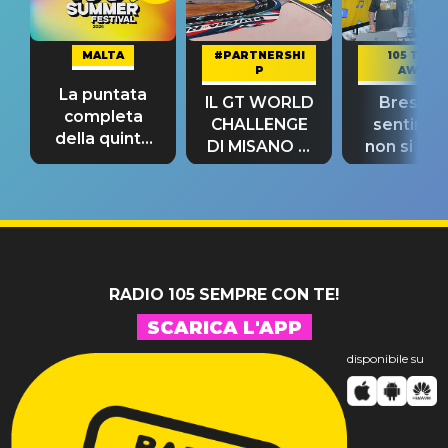
MALTA
#PARTNERSHI
105 TAKE
P
AWAY
La puntata
IL GT WORLD
Bresh: "I
completa
CHALLENGE
sentime
della quinta
DI MISANO si
non si pr
tappa
riconferma
fino alla n
un GRANDE
prima"
SUCCESSO!
RADIO 105 SEMPRE CON TE!
SCARICA L'APP
disponibile su