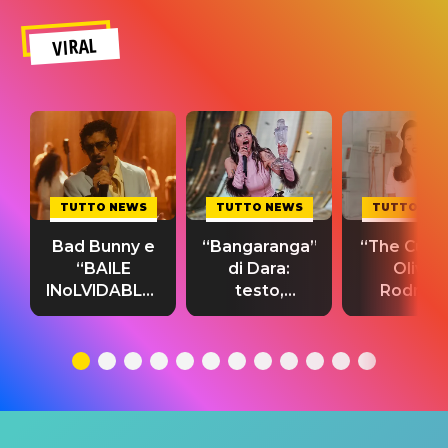
VIRAL
TUTTO NEWS
TUTTO NEWS
TUTTO NE
Bad Bunny e
“Bangaranga”
“The Cure”
“BAILE
di Dara:
Olivia
INoLVIDABLE”:
testo,
Rodrigo
testo,
traduzione e
testo,
traduzione e
significato
traduzion
significato
del singolo
significa