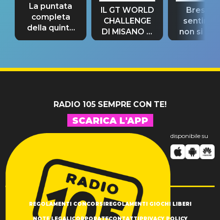
La puntata
IL GT WORLD
Bresh: "I
completa
CHALLENGE
sentime
della quinta
DI MISANO si
non si pr
tappa
riconferma
fino alla n
un GRANDE
prima"
SUCCESSO!
RADIO 105 SEMPRE CON TE!
SCARICA L'APP
disponibile su
REGOLAMENTI CONCORSI
REGOLAMENTI GIOCHI LIBERI
NOTE LEGALI
CORPORATE
CONTATTI
PRIVACY POLICY