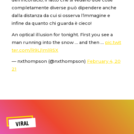
dell’inconscio, il fatto che si vedano due cose
completamente diverse può dipendere anche
dalla distanza da cui si osserva l’immagine e
infine da quanto chi guarda è cieco!
An optical illusion for tonight. First you see a
man running into the snow … and then …
pic.twit
ter.com/R9Lj1mlR5X
— nxthompson (@nxthompson)
February 4, 20
21
VIRAL