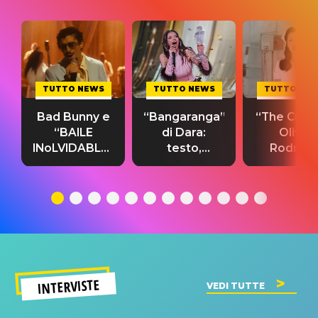
TUTTO NEWS
TUTTO NEWS
TUTTO NE
Bad Bunny e
“Bangaranga”
“The Cure”
“BAILE
di Dara:
Olivia
INoLVIDABLE”:
testo,
Rodrigo
testo,
traduzione e
testo,
traduzione e
significato
traduzion
significato
del singolo
significa
INTERVISTE
VEDI TUTTE