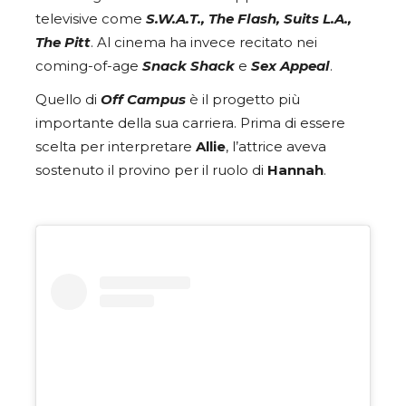
televisive come
S.W.A.T., The Flash, Suits L.A.,
The Pitt
. Al cinema ha invece recitato nei
coming-of-age
Snack Shack
e
Sex Appeal
.
Quello di
Off Campus
è il progetto più
importante della sua carriera. Prima di essere
scelta per interpretare
Allie
, l’attrice aveva
sostenuto il provino per il ruolo di
Hannah
.