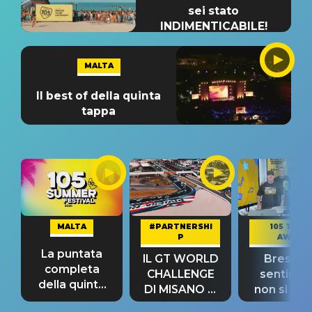
sei stato
INDIMENTICABILE!
MALTA
Il best of della quinta
tappa
MALTA
#PARTNERSHI
105 TAKE
P
AWAY
La puntata
IL GT WORLD
Bresh: "I
completa
CHALLENGE
sentime
della quinta
DI MISANO si
non si pr
tappa
riconferma
fino alla n