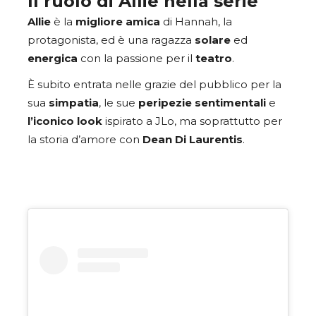
Il ruolo di Allie nella serie
Allie
è la
migliore amica
di Hannah, la
protagonista, ed è una ragazza
solare
ed
energica
con la passione per il
teatro
.
È subito entrata nelle grazie del pubblico per la
sua
simpatia
, le sue
peripezie
sentimentali
e
l’iconico look
ispirato a JLo, ma soprattutto per
la storia d’amore con
Dean Di Laurentis
.