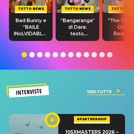
TUTTO NEWS
TUTTO NEWS
TUTTO NE
Bad Bunny e
“Bangaranga”
“The Cure”
“BAILE
di Dara:
Olivia
INoLVIDABLE”:
testo,
Rodrigo
testo,
traduzione e
testo,
traduzione e
significato
traduzion
significato
del singolo
significa
INTERVISTE
VEDI TUTTE
#PARTNERSHIP
105XMASTERS 2026 –