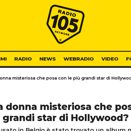
Radio 105
MI
RADIO
NEWS
WEBRADIO
VIDEO
F
onna misteriosa che posa con le più grandi star di Hollywo
a donna misteriosa che pos
grandi star di Hollywood?
'usato in Belgio è stato trovato un album 