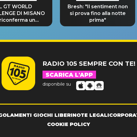
IL GT WORLD
Bresh: "Il sentiment non
LENGE DI MISANO
si prova fino alla notte
 riconferma un
prima"
NDE SUCCESSO!
RADIO 105 SEMPRE CON TE!
SCARICA L'APP
disponibile su
GOLAMENTI GIOCHI LIBERI
NOTE LEGALI
CORPORA
COOKIE POLICY