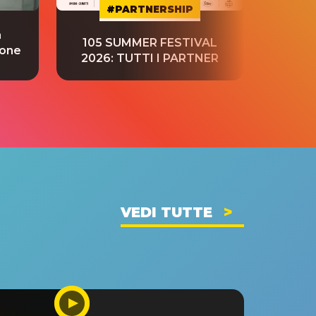
#PARTNERSHIP
a
“S
105 SUMMER FESTIVAL
ione
tradu
2026: TUTTI I PARTNER
VEDI TUTTE