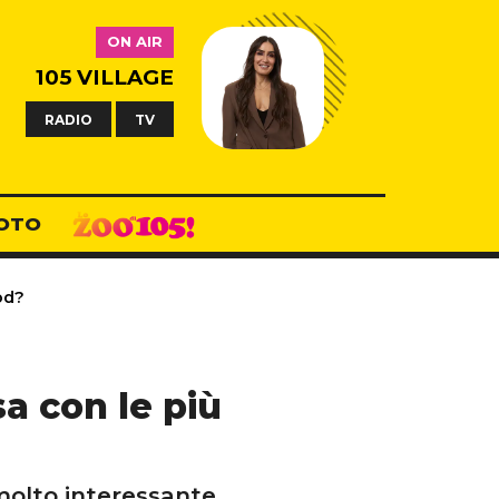
ON AIR
105 VILLAGE
RADIO
TV
OTO
od?
a con le più
molto interessante.