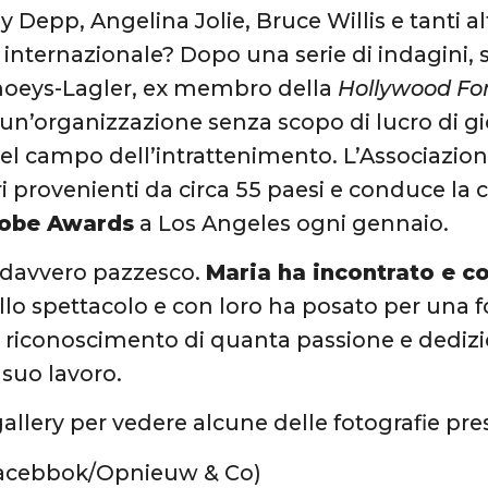
 Depp, Angelina Jolie, Bruce Willis e tanti al
nternazionale? Dopo una serie di indagini, si
Snoeys-Lagler, ex membro della
Hollywood For
un’organizzazione senza scopo di lucro di gio
el campo dell’intrattenimento. L’Associazio
provenienti da circa 55 paesi e conduce la 
lobe Awards
a Los Angeles ogni gennaio.
 davvero pazzesco.
Maria ha incontrato e co
lo spettacolo e con loro ha posato per una f
il riconoscimento di quanta passione e dedi
suo lavoro.
 gallery per vedere alcune delle fotografie pr
 Facebbok/Opnieuw & Co)