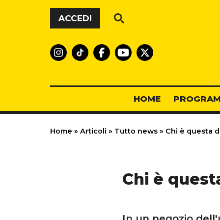
Vai al contenuto
ACCEDI
HOME
PROGRAM
Home
»
Articoli
»
Tutto news
»
Chi è questa d
Chi è quest
In un negozio dell