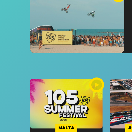
MALTA
#