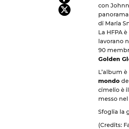
con Johnny
panorama i
di Maria 
La HFPA è 
lavorano n
90 membri 
Golden G
L’album è
mondo
del
cimelio è 
messo nel 
Sfoglia la
(Credits: