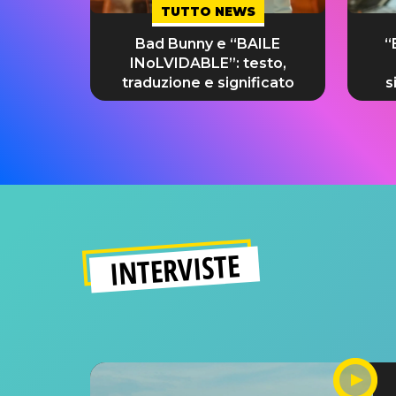
TUTTO NEWS
Bad Bunny e “BAILE
“
INoLVIDABLE”: testo,
traduzione e significato
s
INTERVISTE