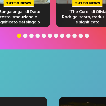
TUTTO NEWS
TUTTO NEWS
Bangaranga” di Dara:
“The Cure” di Olivi
testo, traduzione e
Rodrigo: testo, traduz
ignificato del singolo
e significato