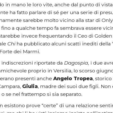
 in mano le loro vite, anche dal punto di vist
nte ha fatto parlare di sé per una serie di presu
timamente sarebbe molto vicino alla star di Onl
e fino a qualche tempo fa sembrava essere vici
 starebbe invece frequentando il Ceo di Golde
nale
Chi
ha pubblicato alcuni scatti inediti della
 Forte dei Marmi.
indiscrezioni riportate da
Dagospia
, i due a
michevole proprio in Versilia, lo scorso giugno.
 erano presenti anche
Angelo Tropea
, storico
 Campara,
Giulia
, madre dei suoi due figli. Non 
o se nel frattempo si sia separato.
 esistono prove “certe” di una relazione senti