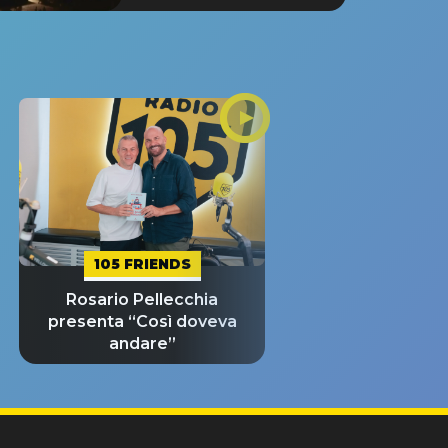
105 FRIENDS
Rosario Pellecchia
presenta “Così doveva
andare”