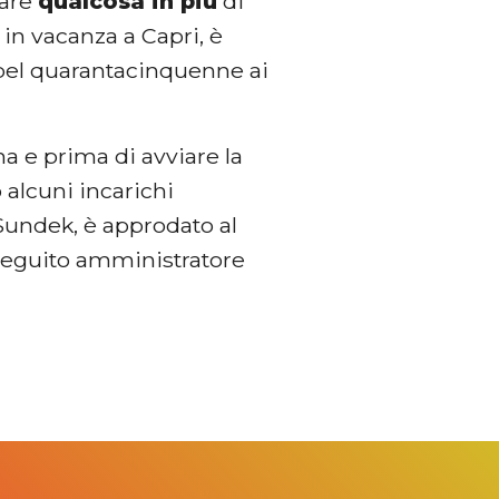
zare
qualcosa in più
di
 in vacanza a Capri, è
 bel quarantacinquenne ai
a e prima di avviare la
alcuni incarichi
undek, è approdato al
seguito amministratore