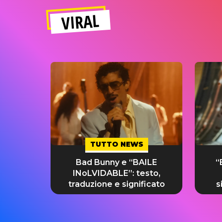
VIRAL
TUTTO NEWS
Bad Bunny e “BAILE
“
INoLVIDABLE”: testo,
traduzione e significato
s