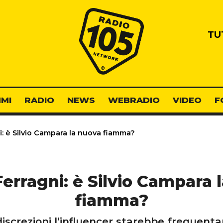
Radio 105
TU
MI
RADIO
NEWS
WEBRADIO
VIDEO
F
i: è Silvio Campara la nuova fiamma?
Ferragni: è Silvio Campara 
fiamma?
iscrezioni l’influencer starebbe frequenta