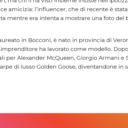
i, ma chi li ha visti insieme insiste nell’ipotiz
e amicizia: l’influencer, che di recente è stata
ata mentre era intenta a mostrare una foto del
.
ureato in Bocconi, è nato in provincia di Veron
a imprenditore ha lavorato come modello. Dopo 
i per Alexander McQueen, Giorgio Armani e S
carpe di lusso Golden Goose, diventandone in 