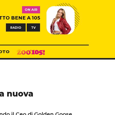
ON AIR
TTO BENE A 105
RADIO
TV
OTO
la nuova
ndo il Ceo di Golden Goose.