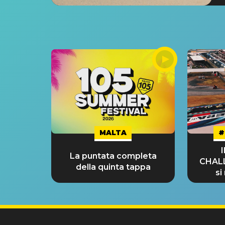
MALTA
#
La puntata completa
CHAL
della quinta tappa
si
GRA