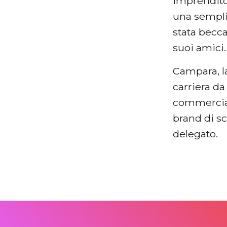
imprenditor
una semplic
stata becc
suoi amici
Campara, la
carriera d
commercial
brand di s
delegato.