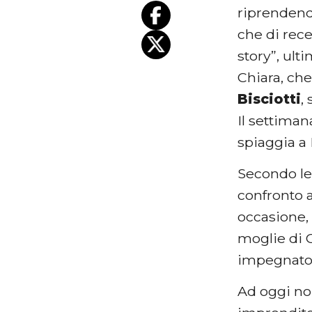
riprendendo
che di rece
story”, ul
Chiara, ch
Bisciotti
,
Il settima
spiaggia a
Secondo le 
confronto a
occasione,
moglie di
impegnato 
Ad oggi non