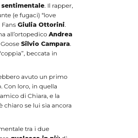
a
sentimentale
. Il rapper,
nte (e fugaci) “love
y Fans
Giulia Ottorini
.
na all’ortopedico
Andrea
n Goose
Silvio Campara
.
 “coppia”, beccata in
vrebbero avuto un primo
 Con loro, in quella
 amico di Chiara, e la
è chiaro se lui sia ancora
mentale tra i due