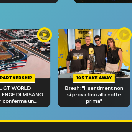
PARTNERSHIP
105 TAKE AWAY
IL GT WORLD
Bresh: "Il sentiment non
LENGE DI MISANO
si prova fino alla notte
 riconferma un
prima"
NDE SUCCESSO!