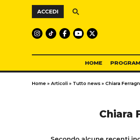
Vai al contenuto
ACCEDI
HOME
PROGRAM
Home
»
Articoli
»
Tutto news
»
Chiara Ferragn
Chiara 
Secondo alcune recenti ind