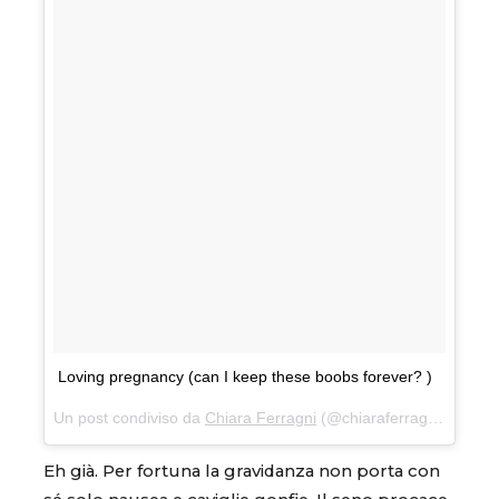
Loving pregnancy (can I keep these boobs forever? )
Un post condiviso da
Chiara Ferragni
(@chiaraferragni) in data:
Eh già. Per fortuna la gravidanza non porta con