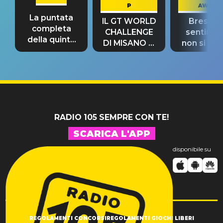
P
AWAY
La puntata
IL GT WORLD
Bresh: "I
completa
CHALLENGE
sentime
della quinta
DI MISANO si
non si pr
tappa
riconferma
fino alla n
un GRANDE
prima"
SUCCESSO!
RADIO 105 SEMPRE CON TE!
SCARICA L'APP
disponibile su
REGOLAMENTI CONCORSI
REGOLAMENTI GIOCHI LIBERI