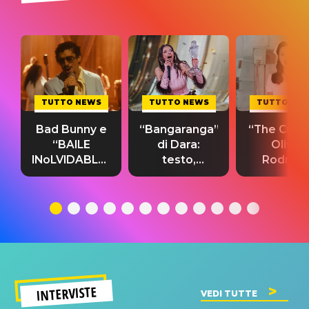
TUTTO NEWS
TUTTO NEWS
TUTTO NE
Bad Bunny e
“Bangaranga”
“The Cure”
“BAILE
di Dara:
Olivia
INoLVIDABLE”:
testo,
Rodrigo
testo,
traduzione e
testo,
traduzione e
significato
traduzion
significato
del singolo
significa
INTERVISTE
VEDI TUTTE