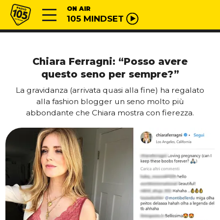
Vai al contenuto
Radio 105
ON AIR
105 MINDSET
Chiara Ferragni: “Posso avere
questo seno per sempre?”
La gravidanza (arrivata quasi alla fine) ha regalato
alla fashion blogger un seno molto più
abbondante che Chiara mostra con fierezza.