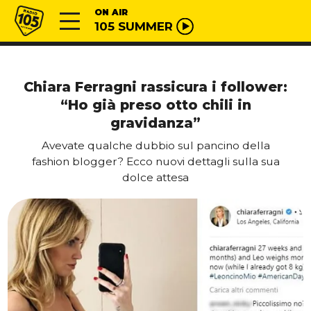
Vai al contenuto
Radio 105
ON AIR
105 SUMMER
Chiara Ferragni rassicura i follower:
“Ho già preso otto chili in
gravidanza”
Avevate qualche dubbio sul pancino della
fashion blogger? Ecco nuovi dettagli sulla sua
dolce attesa