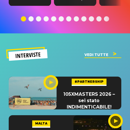
testo,
traduzione e
testo,
traduzione e
significato
traduzion
significato
del singolo
significa
INTERVISTE
VEDI TUTTE
#PARTNERSHIP
105XMASTERS 2026 –
sei stato
INDIMENTICABILE!
MALTA