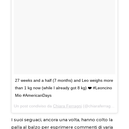
27 weeks and a half (7 months) and Leo weighs more
than 1 kg now (while I already got 8 kg) ❤️ #Leoncino
Mio #AmericanDays
Un post condiviso da
Chiara Ferragni
(@chiaraferragni) in data:
I suoi seguaci, ancora una volta, hanno colto la
palla al balzo per esprimere commenti di varia