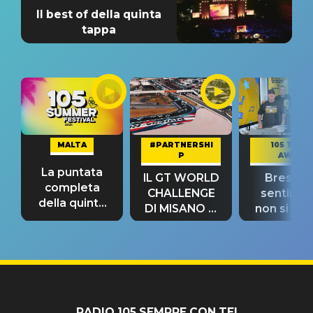
Il best of della quinta
tappa
MALTA
#PARTNERSHI
105 TAKE
P
AWAY
La puntata
IL GT WORLD
Bresh: "I
completa
CHALLENGE
sentime
della quinta
DI MISANO si
non si pr
tappa
riconferma
fino alla n
un GRANDE
prima"
SUCCESSO!
RADIO 105 SEMPRE CON TE!