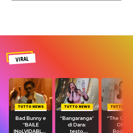
VIRAL
TUTTO NEWS
TUTTO NEWS
TUTTO NE
Bad Bunny e
“Bangaranga”
“The Cure”
“BAILE
di Dara:
Olivia
INoLVIDABLE”:
testo,
Rodrigo