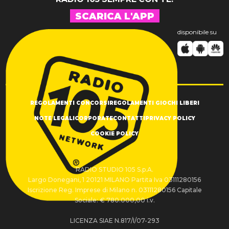
SCARICA L'APP
disponibile su
REGOLAMENTI CONCORSI
REGOLAMENTI GIOCHI LIBERI
NOTE LEGALI
CORPORATE
CONTATTI
PRIVACY POLICY
COOKIE POLICY
RADIO STUDIO 105 S.p.A.
Largo Donegani, 1 20121 MILANO Partita Iva 03111280156
Iscrizione Reg. Imprese di Milano n. 03111280156 Capitale
Sociale: € 780.000,00 i.v.
LICENZA SIAE N.817/I/07-293