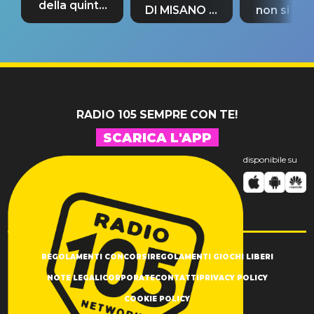
della quinta
DI MISANO si
non si pr
tappa
riconferma
fino alla n
un GRANDE
prima"
SUCCESSO!
RADIO 105 SEMPRE CON TE!
SCARICA L'APP
disponibile su
REGOLAMENTI CONCORSI
REGOLAMENTI GIOCHI LIBERI
NOTE LEGALI
CORPORATE
CONTATTI
PRIVACY POLICY
COOKIE POLICY