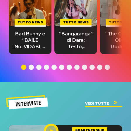
TUTTO NEWS
TUTTO NEWS
TUTTO NE
Bad Bunny e
“Bangaranga”
“The Cure”
“BAILE
di Dara:
Olivia
INoLVIDABLE”:
testo,
Rodrigo
testo,
traduzione e
testo,
traduzione e
significato
traduzion
significato
del singolo
significa
INTERVISTE
VEDI TUTTE
#PARTNERSHIP