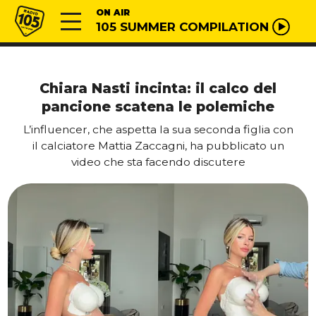
Vai al contenuto
Radio 105
ON AIR
105 SUMMER COMPILATION
Chiara Nasti incinta: il calco del
pancione scatena le polemiche
L’influencer, che aspetta la sua seconda figlia con
il calciatore Mattia Zaccagni, ha pubblicato un
video che sta facendo discutere