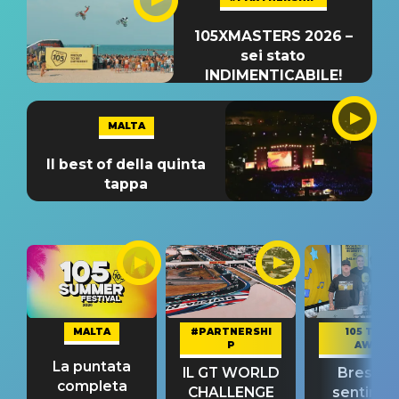
105XMASTERS 2026 –
sei stato
INDIMENTICABILE!
MALTA
Il best of della quinta
tappa
MALTA
#PARTNERSHI
105 TAKE
P
AWAY
La puntata
IL GT WORLD
Bresh: "I
completa
CHALLENGE
sentime