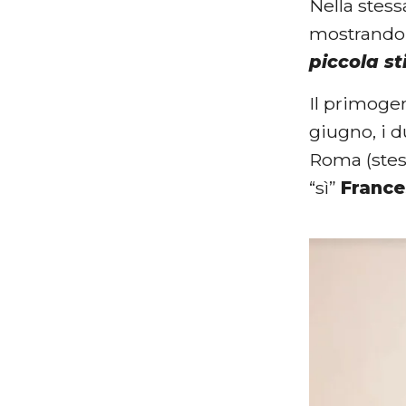
Nella stess
mostrandol
piccola s
Il primogen
giugno, i d
Roma (stess
“sì”
France