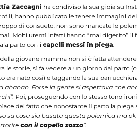
tia Zaccagni
ha condiviso la sua gioia su In
profili, hanno pubblicato le tenere immagini de
oppo di consueto, non sono mancate le polemi
mai. Molti utenti infatti hanno “mal digerito” il 
sala parto con i
capelli messi in piega
.
a
della giovane mamma non si è fatta attender
ra le storie, si fa vedere a un giorno dal parto (
 era nato così) e taggando la sua parrucchiera 
ga ahahah. Forse la gente si aspettava che and
rchi”.
Poi, proseguendo con lo stesso tono iron
iace del fatto che nonostante il parto la piega 
so su cosa sia basata questa polemica ma ok da
rtorire
con il capello zozzo
”.