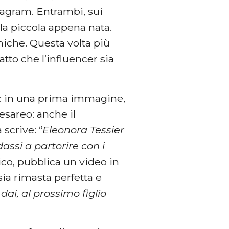
stagram. Entrambi, sui
lla piccola appena nata.
che. Questa volta più
fatto che l’influencer sia
e: in una prima immagine,
cesareo: anche il
scrive: “
Eleonora Tessier
assi a partorire con i
ico, pubblica un video in
sia rimasta perfetta e
i, al prossimo figlio