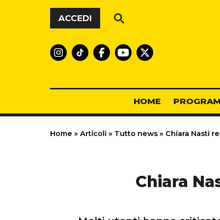
Vai al contenuto
ACCEDI
HOME
PROGRAM
Home
»
Articoli
»
Tutto news
»
Chiara Nasti rep
Chiara Nast