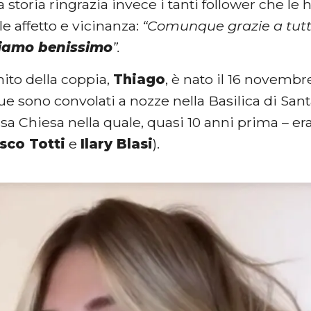
a storia ringrazia invece i tanti follower che le 
e affetto e vicinanza:
“Comunque grazie a tutti
tiamo benissimo
”.
ito della coppia,
Thiago
, è nato il 16 novembr
ue sono convolati a nozze nella Basilica di Sant
a Chiesa nella quale, quasi 10 anni prima – era 
sco Totti
e
Ilary Blasi
).