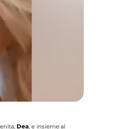
genita,
Dea
, e insieme al