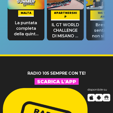
MALTA
#PARTNERSHI
105 TAKE
P
AWAY
La puntata
IL GT WORLD
Bresh: "I
completa
CHALLENGE
sentime
della quinta
DI MISANO si
non si pr
tappa
riconferma
fino alla n
un GRANDE
prima"
SUCCESSO!
RADIO 105 SEMPRE CON TE!
SCARICA L'APP
disponibile su