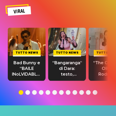
VIRAL
TUTTO NEWS
TUTTO NEWS
TUTTO NE
Bad Bunny e
“Bangaranga”
“The Cure”
“BAILE
di Dara:
Olivia
INoLVIDABLE”:
testo,
Rodrigo
testo,
traduzione e
testo,
traduzione e
significato
traduzion
significato
del singolo
significa