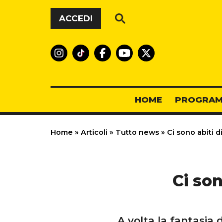
Vai al contenuto
ACCEDI
HOME
PROGRAM
Home
»
Articoli
»
Tutto news
»
Ci sono abiti 
Ci so
A volta la fantasia d