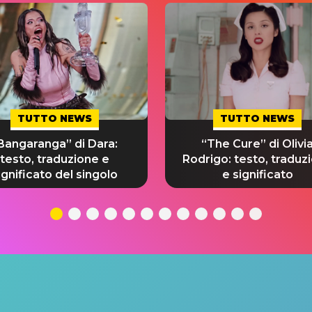
TUTTO NEWS
TUTTO NEWS
Bangaranga” di Dara:
“The Cure” di Olivi
testo, traduzione e
Rodrigo: testo, traduz
ignificato del singolo
e significato