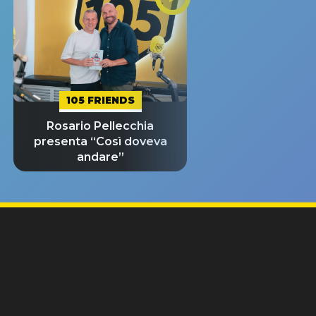
105 FRIENDS
Rosario Pellecchia
presenta “Così doveva
andare”