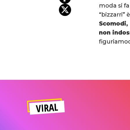
moda si fa
“bizzarri” 
Scomodi, 
non indos
figuriamoci
VIRAL