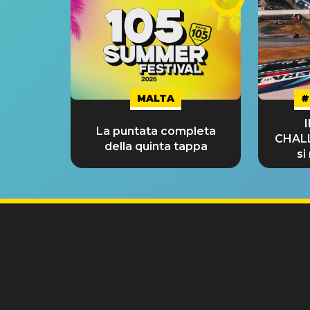
MALTA
#
La puntata completa
CHAL
della quinta tappa
si
GRA