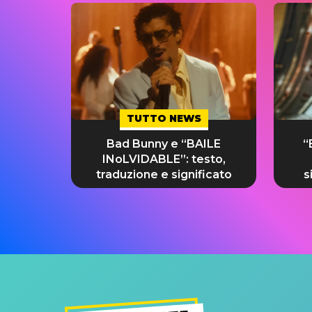
TUTTO NEWS
Bad Bunny e “BAILE
“
INoLVIDABLE”: testo,
traduzione e significato
s