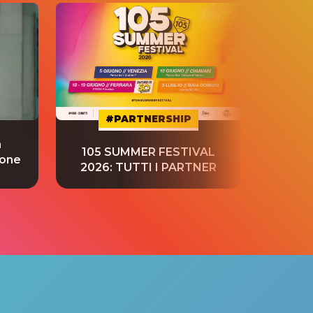
#PARTNERSHIP
a
“S
105 SUMMER FESTIVAL
ione
tradu
2026: TUTTI I PARTNER