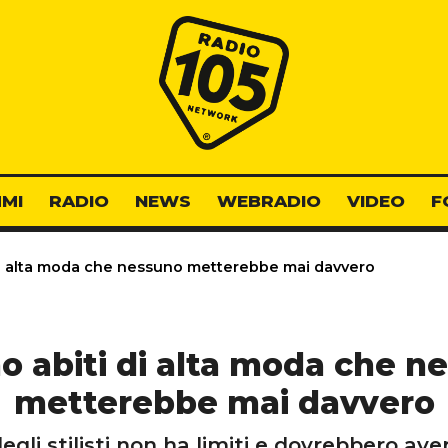
Radio 105
MI
RADIO
NEWS
WEBRADIO
VIDEO
F
di alta moda che nessuno metterebbe mai davvero
no abiti di alta moda che n
metterebbe mai davvero
egli stilisti non ha limiti e dovrebbero aver