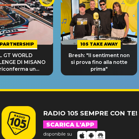
PARTNERSHIP
105 TAKE AWAY
IL GT WORLD
Bresh: "Il sentiment non
LENGE DI MISANO
si prova fino alla notte
 riconferma un
prima"
NDE SUCCESSO!
RADIO 105 SEMPRE CON TE!
SCARICA L'APP
disponibile su