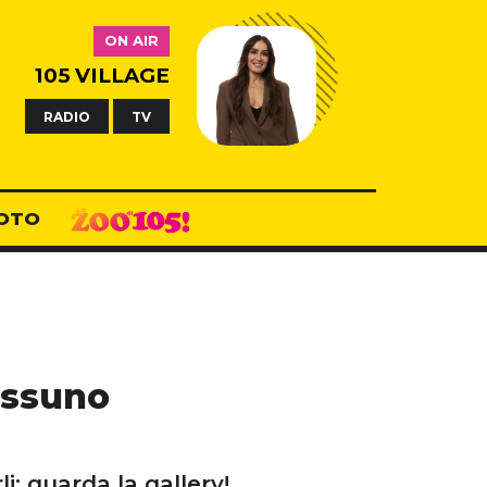
ON AIR
105 VILLAGE
RADIO
TV
OTO
essuno
li: guarda la gallery!