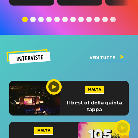
testo,
traduzione e
testo,
traduzione e
significato
traduzion
significato
del singolo
significa
INTERVISTE
VEDI TUTTE
MALTA
Il best of della quinta
tappa
MALTA