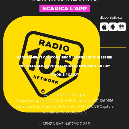
SCARICA L'APP
disponibile su
REGOLAMENTI CONCORSI
REGOLAMENTI GIOCHI LIBERI
NOTE LEGALI
CORPORATE
CONTATTI
PRIVACY POLICY
COOKIE POLICY
RADIO STUDIO 105 S.p.A.
Largo Donegani, 1 20121 MILANO Partita Iva 03111280156
Iscrizione Reg. Imprese di Milano n. 03111280156 Capitale
Sociale: € 780.000,00 i.v.
LICENZA SIAE N.817/I/07-293