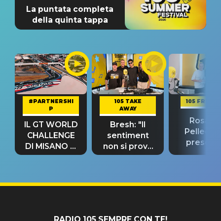
La puntata completa
della quinta tappa
#PARTNERSHI
105 TAKE
105 FRIEND
P
AWAY
Rosario
IL GT WORLD
Bresh: "Il
Pellecch
CHALLENGE
sentiment
present
DI MISANO si
non si prova
“Così dov
riconferma
fino alla notte
andare
un GRANDE
prima"
SUCCESSO!
RADIO 105 SEMPRE CON TE!