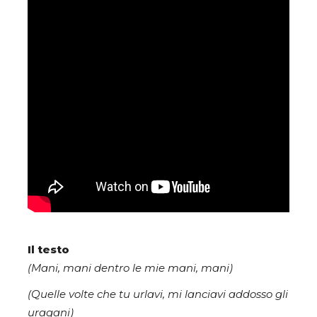
Il testo
(Mani, mani dentro le mie mani, mani)
(Quelle volte che tu urlavi, mi lanciavi addosso gli
uragani)