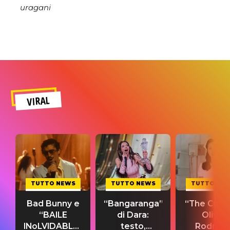
uragani
VIRAL
TUTTO NEWS
TUTTO NEWS
TUTTO NE
Bad Bunny e
“Bangaranga”
“The Cure”
“BAILE
di Dara:
Olivia
INoLVIDABLE”:
testo,
Rodrigo