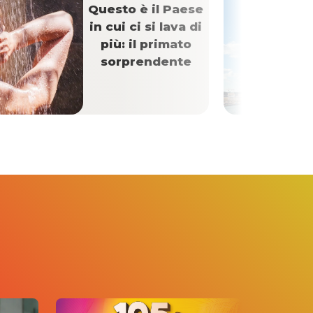
Questo è il Paese
in cui ci si lava di
più: il primato
sorprendente