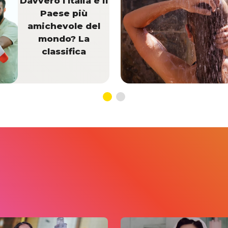
Davvero l'Italia è il
Paese più
amichevole del
mondo? La
classifica