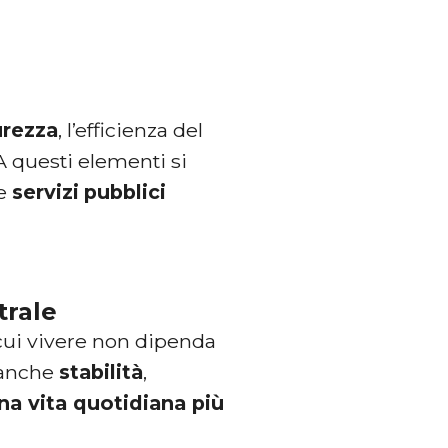
urezza
, l’efficienza del
 A questi elementi si
 e
servizi
pubblici
trale
 cui vivere non dipenda
o anche
stabilità
,
na vita quotidiana più