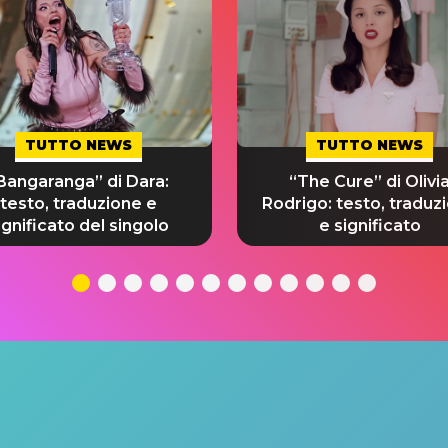
TUTTO NEWS
TUTTO NEWS
Bangaranga” di Dara:
“The Cure” di Olivi
testo, traduzione e
Rodrigo: testo, traduz
ignificato del singolo
e significato