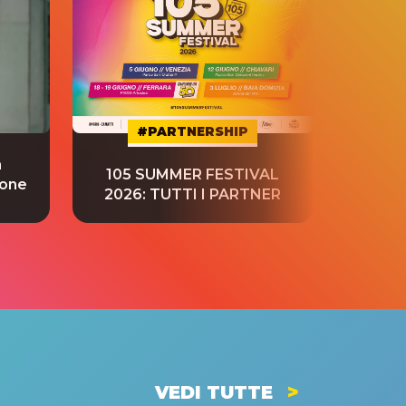
#PARTNERSHIP
a
“S
105 SUMMER FESTIVAL
ione
tradu
2026: TUTTI I PARTNER
VEDI TUTTE