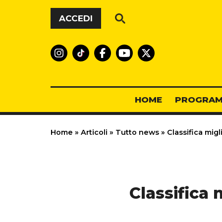
Vai al contenuto
ACCEDI
HOME
PROGRAM
Home
»
Articoli
»
Tutto news
»
Classifica migl
Classifica 