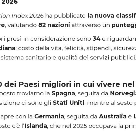
 2026
ion Index 2026
ha pubblicato
la nuova classif
re
, valutando
82
nazioni
attraverso un
puntegg
ori presi in considerazione sono
34
e riguarda
diana
: costo della vita, felicità, stipendi, sicure
 sistema sanitario e qualità dei servizi pubblici
0 dei Paesi migliori in cui vivere ne
posto troviamo la
Spagna
, seguita da
Norvegi
izione ci sono gli
Stati Uniti
, mentre al sesto
 apre con la
Germania
, seguita da
Australia
e
to c’è l’
Islanda
, che nel 2025 occupava la pr