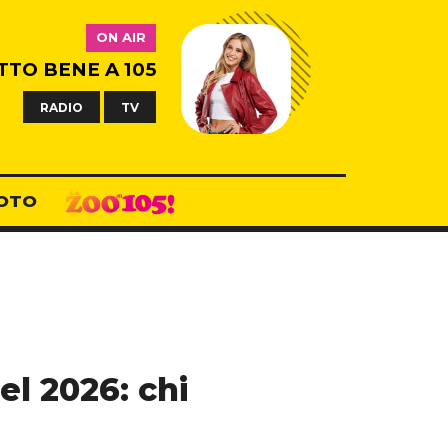
ON AIR
TTO BENE A 105
RADIO
TV
OTO
el 2026: chi