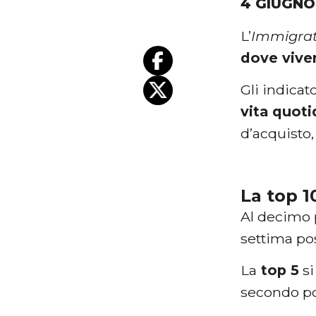
4 GIUGNO
L’
Immigrat
dove vive
Gli indicat
vita quoti
d’acquisto,
La top 1
Al decimo 
settima pos
La
top 5
si
secondo pos