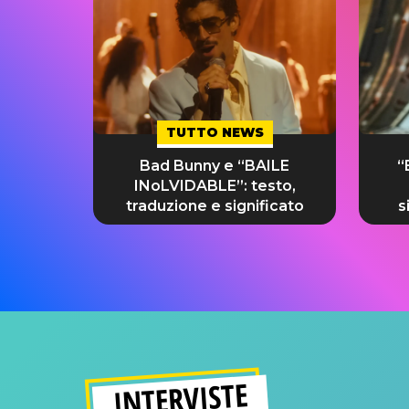
TUTTO NEWS
Bad Bunny e “BAILE
“
INoLVIDABLE”: testo,
traduzione e significato
s
INTERVISTE