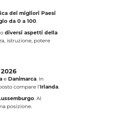
ica dei migliori Paesi
io da 0 a 100
.
no
diversi aspetti della
zza, istruzione, potere
.
l 2026
a
e
Danimarca
. In
 posto compare l’
Irlanda
.
Lussemburgo
. Al
ima posizione.