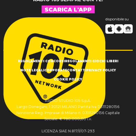
SCARICA L'APP
disponibile su
REGOLAMENTI CONCORSI
REGOLAMENTI GIOCHI LIBERI
NOTE LEGALI
CORPORATE
CONTATTI
PRIVACY POLICY
COOKIE POLICY
RADIO STUDIO 105 S.p.A.
Largo Donegani, 1 20121 MILANO Partita Iva 03111280156
Iscrizione Reg. Imprese di Milano n. 03111280156 Capitale
Sociale: € 780.000,00 i.v.
LICENZA SIAE N.817/I/07-293