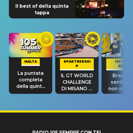
Il best of della quinta
tappa
MALTA
#PARTNERSHI
105 TAKE
P
AWAY
La puntata
IL GT WORLD
Bresh: "I
completa
CHALLENGE
sentime
della quinta
DI MISANO si
non si pr
tappa
riconferma
fino alla n
un GRANDE
prima"
SUCCESSO!
RADIO 105 SEMPRE CON TE!