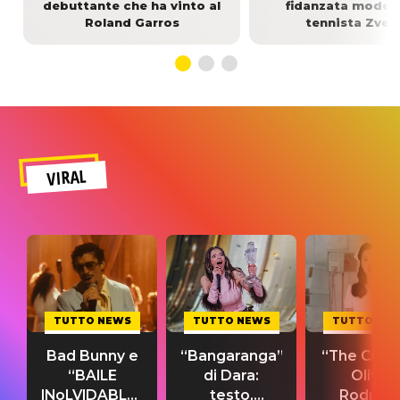
debuttante che ha vinto al
fidanzata modell
Roland Garros
tennista Zver
VIRAL
TUTTO NEWS
TUTTO NEWS
TUTTO NE
Bad Bunny e
“Bangaranga”
“The Cure”
“BAILE
di Dara:
Olivia
INoLVIDABLE”:
testo,
Rodrigo