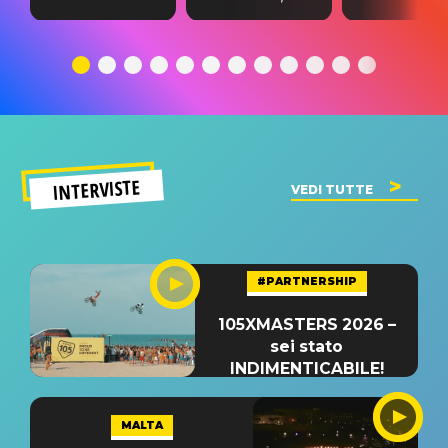
testo,
traduzione e
testo,
traduzione e
significato
traduzion
significato
del singolo
significa
INTERVISTE
VEDI TUTTE
#PARTNERSHIP
105XMASTERS 2026 –
sei stato
INDIMENTICABILE!
MALTA