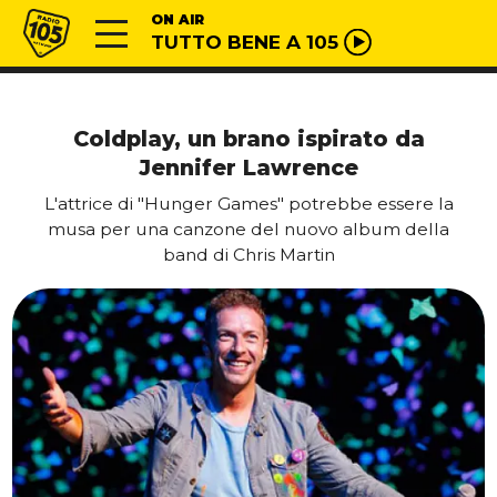
Vai al contenuto
Radio 105
ON AIR
TUTTO BENE A 105
Coldplay, un brano ispirato da
Jennifer Lawrence
L'attrice di "Hunger Games" potrebbe essere la
musa per una canzone del nuovo album della
band di Chris Martin