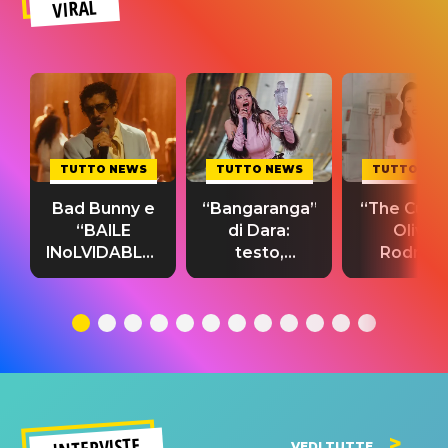
VIRAL
TUTTO NEWS
TUTTO NEWS
TUTTO NE
Bad Bunny e
“Bangaranga”
“The Cure”
“BAILE
di Dara:
Olivia
INoLVIDABLE”:
testo,
Rodrigo
testo,
traduzione e
testo,
traduzione e
significato
traduzion
significato
del singolo
significa
INTERVISTE
VEDI TUTTE