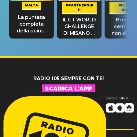
MALTA
#PARTNERSHI
105 TAKE
P
AWAY
La puntata
IL GT WORLD
Bresh: "I
completa
CHALLENGE
sentime
della quinta
DI MISANO si
non si pr
tappa
riconferma
fino alla n
un GRANDE
prima"
SUCCESSO!
RADIO 105 SEMPRE CON TE!
SCARICA L'APP
disponibile su