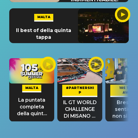
MALTA
Il best of della quinta
tappa
MALTA
#PARTNERSHI
105 TAKE
P
AWAY
La puntata
IL GT WORLD
Bresh: "I
completa
CHALLENGE
sentime
della quinta
DI MISANO si
non si pr
tappa
riconferma
fino alla n
un GRANDE
prima"
SUCCESSO!