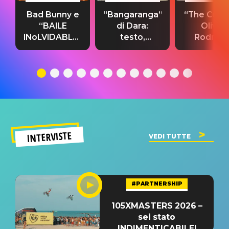
Bad Bunny e
“Bangaranga”
“The Cure”
“BAILE
di Dara:
Olivia
INoLVIDABLE”:
testo,
Rodrigo
testo,
traduzione e
testo,
traduzione e
significato
traduzion
significato
del singolo
significa
INTERVISTE
VEDI TUTTE
#PARTNERSHIP
105XMASTERS 2026 –
sei stato
INDIMENTICABILE!