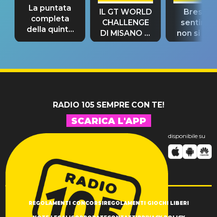
La puntata
IL GT WORLD
Bresh: "I
completa
CHALLENGE
sentime
della quinta
DI MISANO si
non si pr
tappa
riconferma
fino alla n
un GRANDE
prima"
SUCCESSO!
RADIO 105 SEMPRE CON TE!
SCARICA L'APP
disponibile su
REGOLAMENTI CONCORSI
REGOLAMENTI GIOCHI LIBERI