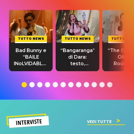
TUTTO NEWS
TUTTO NEWS
TUTTO NE
Bad Bunny e
“Bangaranga”
“The Cure”
“BAILE
di Dara:
Olivia
INoLVIDABLE”:
testo,
Rodrigo
testo,
traduzione e
testo,
traduzione e
significato
traduzion
significato
del singolo
significa
INTERVISTE
VEDI TUTTE