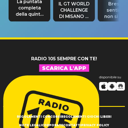
La puntata
IL GT WORLD
Bresh: "I
completa
CHALLENGE
sentime
della quinta
DI MISANO si
non si pr
tappa
riconferma
fino alla n
un GRANDE
prima"
SUCCESSO!
RADIO 105 SEMPRE CON TE!
SCARICA L'APP
disponibile su
REGOLAMENTI CONCORSI
REGOLAMENTI GIOCHI LIBERI
NOTE LEGALI
CORPORATE
CONTATTI
PRIVACY POLICY