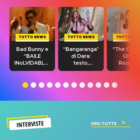
TUTTO NEWS
TUTTO NEWS
TUTTO NE
Bad Bunny e
“Bangaranga”
“The Cure”
“BAILE
di Dara:
Olivia
INoLVIDABLE”:
testo,
Rodrigo
testo,
traduzione e
testo,
traduzione e
significato
traduzion
significato
del singolo
significa
INTERVISTE
VEDI TUTTE