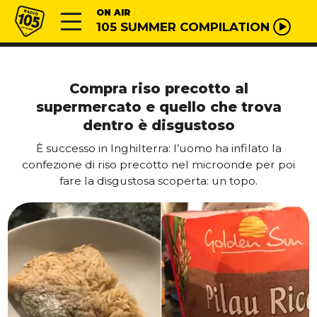
Vai al contenuto
Radio 105
ON AIR
105 SUMMER COMPILATION
Compra riso precotto al
supermercato e quello che trova
dentro è disgustoso
È successo in Inghilterra: l’uomo ha infilato la
confezione di riso precotto nel microonde per poi
fare la disgustosa scoperta: un topo.