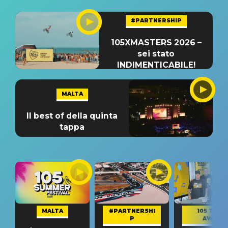
#PARTNERSHIP
105XMASTERS 2026 –
sei stato
INDIMENTICABILE!
MALTA
Il best of della quinta
tappa
MALTA
#PARTNERSHI
105 TAKE
P
AWAY