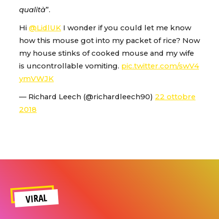
qualità
”.
Hi
@LidlUK
I wonder if you could let me know
how this mouse got into my packet of rice? Now
my house stinks of cooked mouse and my wife
is uncontrollable vomiting.
pic.twitter.com/swV4
ymVWJK
— Richard Leech (@richardleech90)
22 ottobre
2018
VIRAL