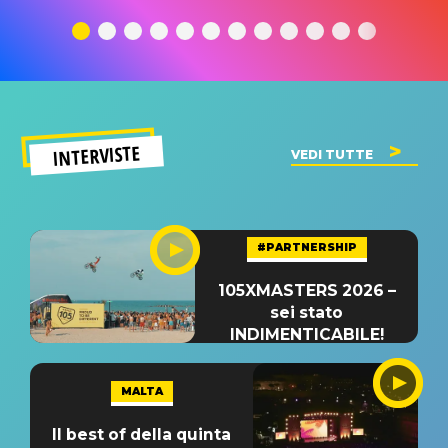
traduzione e
significato
traduzion
significato
del singolo
significa
INTERVISTE
VEDI TUTTE
#PARTNERSHIP
105XMASTERS 2026 –
sei stato
INDIMENTICABILE!
MALTA
Il best of della quinta