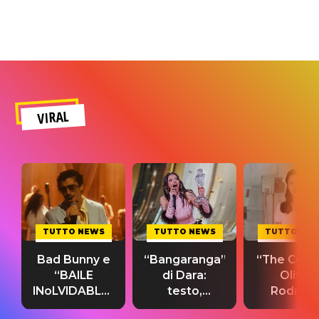
VIRAL
TUTTO NEWS
TUTTO NEWS
TUTTO NE
Bad Bunny e
“Bangaranga”
“The Cure”
“BAILE
di Dara:
Olivia
INoLVIDABLE”:
testo,
Rodrigo
testo,
traduzione e
testo,