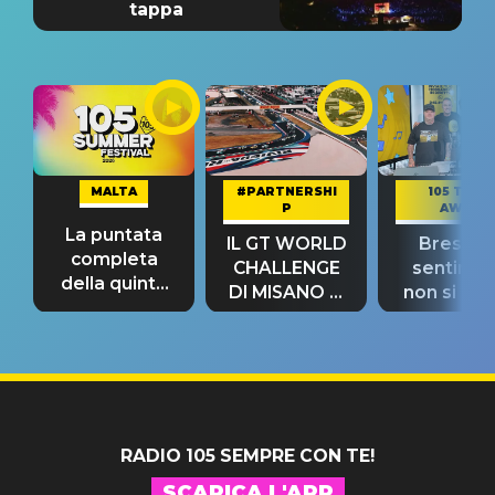
tappa
MALTA
#PARTNERSHI
105 TAKE
P
AWAY
La puntata
IL GT WORLD
Bresh: "I
completa
CHALLENGE
sentime
della quinta
DI MISANO si
non si pr
tappa
riconferma
fino alla n
un GRANDE
prima"
SUCCESSO!
RADIO 105 SEMPRE CON TE!
SCARICA L'APP