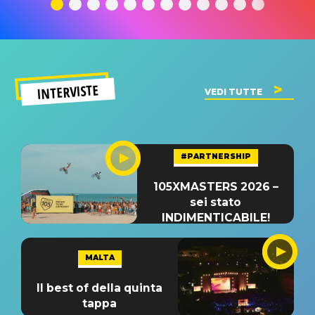
significato
del singolo
significa
INTERVISTE
VEDI TUTTE
#PARTNERSHIP
105XMASTERS 2026 –
sei stato
INDIMENTICABILE!
MALTA
Il best of della quinta
tappa