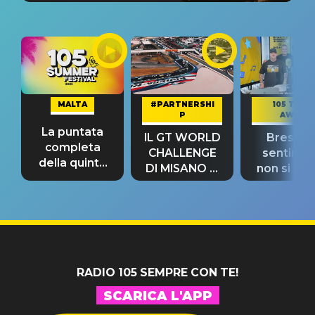
MALTA
#PARTNERSHI
105 TAKE
P
AWAY
La puntata
IL GT WORLD
Bresh: "I
completa
CHALLENGE
sentime
della quinta
DI MISANO si
non si pr
tappa
riconferma
fino alla n
un GRANDE
prima"
SUCCESSO!
RADIO 105 SEMPRE CON TE!
SCARICA L'APP