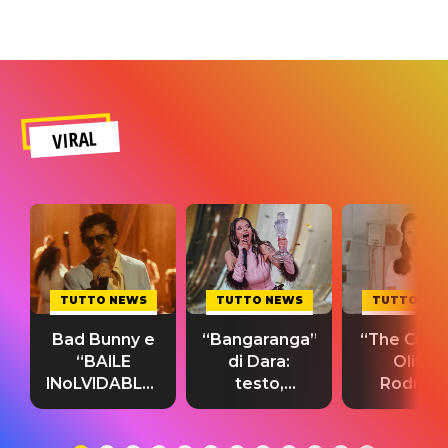
VIRAL
TUTTO NEWS
TUTTO NEWS
TUTTO NE
Bad Bunny e
“Bangaranga”
“The Cure”
“BAILE
di Dara:
Olivia
INoLVIDABLE”:
testo,
Rodrigo
testo,
traduzione e
testo,
traduzione e
significato
traduzion