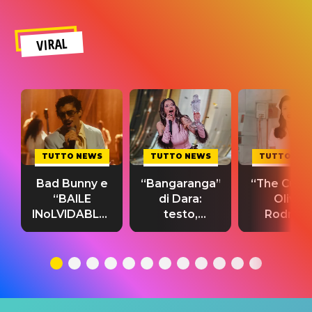
VIRAL
TUTTO NEWS
TUTTO NEWS
TUTTO NE
Bad Bunny e
“Bangaranga”
“The Cure”
“BAILE
di Dara:
Olivia
INoLVIDABLE”:
testo,
Rodrigo
testo,
traduzione e
testo,
traduzione e
significato
traduzion
significato
del singolo
significa