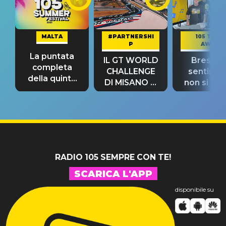
MALTA
#PARTNERSHI
105 TAKE
P
AWAY
La puntata
IL GT WORLD
Bresh: "I
completa
CHALLENGE
sentime
della quinta
DI MISANO si
non si pr
tappa
riconferma
fino alla n
un GRANDE
prima"
SUCCESSO!
RADIO 105 SEMPRE CON TE!
SCARICA L'APP
disponibile su