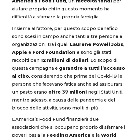
America’s Food Fund
, un
raccolta fondi
per
aiutare proprio chi in questo momento ha
difficoltà a sfamare la propria famiglia.
Insieme all’attore, per questo scopo benefico
sono scesi in campo anche tanti altre persone e
organizzazioni, tra i quali
Laurene Powell Jobs
,
Apple
e
Ford Foundation
e sono già stati
raccolti ben
12 milioni di dollari
. Lo scopo di
questa campagna è
garantire a tutti l’accesso
al cibo
, considerando che prima del Covid-19 le
persone che facevano fatica anche ad assicurarsi
un pasto erano
oltre 37 milioni
negli Stati Uniti,
mentre adesso, a causa della pandemia e del
blocco delle attività, sono molti di più.
L’America’s Food Fund finanzierà due
associazioni che si occupano proprio di sfamare i
poveri, ossia la
Feeding America
e la
World