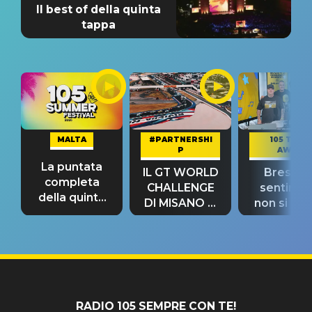
Il best of della quinta
tappa
MALTA
#PARTNERSHI
105 TAKE
P
AWAY
La puntata
IL GT WORLD
Bresh: "I
completa
CHALLENGE
sentime
della quinta
DI MISANO si
non si pr
tappa
riconferma
fino alla n
un GRANDE
prima"
SUCCESSO!
RADIO 105 SEMPRE CON TE!