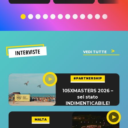
testo,
traduzione e
testo,
traduzione e
significato
traduzion
significato
del singolo
significa
INTERVISTE
VEDI TUTTE
#PARTNERSHIP
105XMASTERS 2026 –
sei stato
INDIMENTICABILE!
MALTA