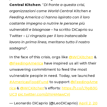
Central Kitchen
. “
Di fronte a questa crisi,
organizzazioni come World Central Kitchen e
Feeding America ci hanno ispirato con il loro
costante impegno a nutrire le persone più
vulnerabili e bisognose
– ha scritto DiCaprio su
Twitter –
Li ringrazio per il loro instancabile
lavoro in prima linea, meritano tutto il nostro
sostegno
”.
In the face of this crisis, orgs like
@WCKitchen
&
@FeedingAmerica
have inspired us all with their
unwavering commitment to feed the most
vulnerable people in need. Today, we launched
#AmericasFoodFund
to support
@FeedingAme
rica
&
@WCKitchen
‘s efforts:
https://t.co/L7jgB3G
UC3
pic.twitter.com/zhV4MawCVj
— Leonardo DiCaprio (@LeoDiCaprio)
April 2, 20