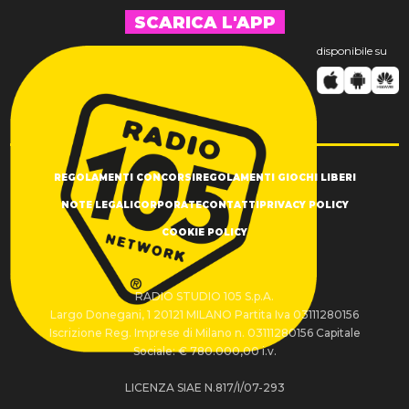
SCARICA L'APP
disponibile su
REGOLAMENTI CONCORSI
REGOLAMENTI GIOCHI LIBERI
NOTE LEGALI
CORPORATE
CONTATTI
PRIVACY POLICY
COOKIE POLICY
RADIO STUDIO 105 S.p.A.
Largo Donegani, 1 20121 MILANO Partita Iva 03111280156
Iscrizione Reg. Imprese di Milano n. 03111280156 Capitale
Sociale: € 780.000,00 i.v.
LICENZA SIAE N.817/I/07-293