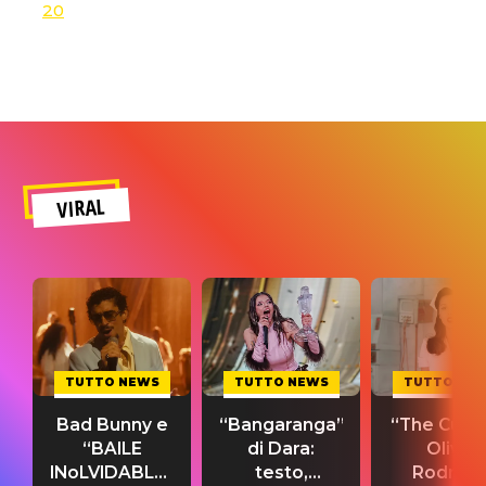
20
VIRAL
TUTTO NEWS
TUTTO NEWS
TUTTO NE
Bad Bunny e
“Bangaranga”
“The Cure”
“BAILE
di Dara:
Olivia
INoLVIDABLE”:
testo,
Rodrigo