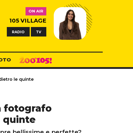
ON AIR
105 VILLAGE
RADIO
TV
OTO
dietro le quinte
n fotografo
e quinte
pre bellissime e perfette?