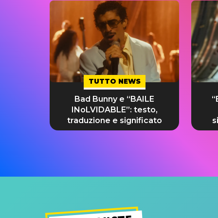
TUTTO NEWS
Bad Bunny e “BAILE
“
INoLVIDABLE”: testo,
traduzione e significato
s