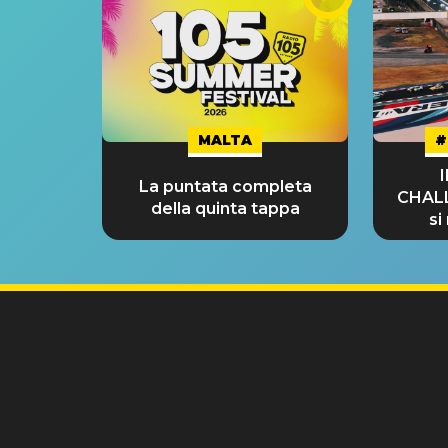
MALTA
#
La puntata completa
CHAL
della quinta tappa
si
GRA