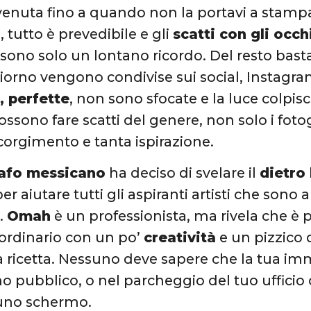
enuta fino a quando non la portavi a stampa
 tutto è prevedibile e gli
scatti con gli occhi
sono solo un lontano ricordo. Del resto bas
iorno vengono condivise sui social, Instagra
, perfette
, non sono sfocate e la luce colpisce 
possono fare scatti del genere, non solo i foto
corgimento e tanta ispirazione.
afo messicano
ha deciso di svelare il
dietro 
per aiutare tutti gli aspiranti artisti che sono al
.
Omah
è un professionista, ma rivela che è p
aordinario con un po’
creatività
e un pizzico
a ricetta. Nessuno deve sapere che la tua im
o pubblico, o nel parcheggio del tuo ufficio o
 uno schermo.