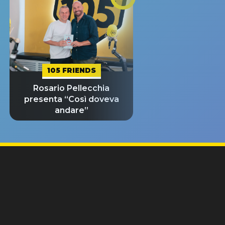
105 FRIENDS
Rosario Pellecchia
presenta “Così doveva
andare”