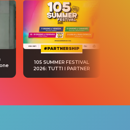
#PARTNERSHIP
a
“S
105 SUMMER FESTIVAL
ione
tradu
2026: TUTTI I PARTNER