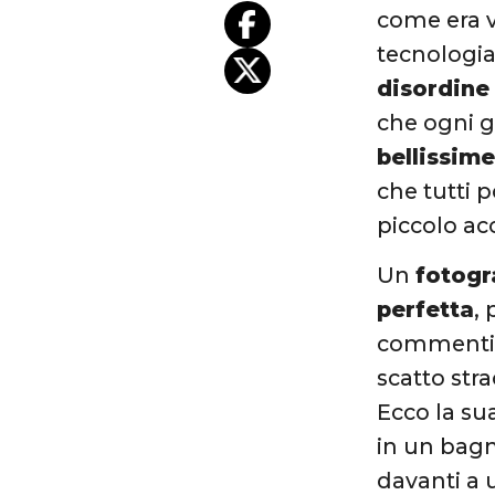
come era v
tecnologia,
disordine
che ogni g
bellissime
che tutti 
piccolo ac
Un
fotogr
perfetta
, 
commenti
scatto str
Ecco la su
in un bagn
davanti a