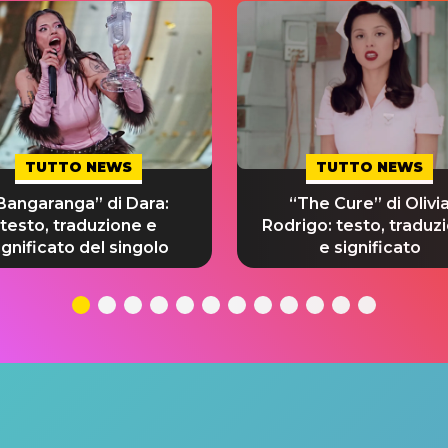
TUTTO NEWS
TUTTO NEWS
Bangaranga” di Dara:
“The Cure” di Olivi
testo, traduzione e
Rodrigo: testo, traduz
ignificato del singolo
e significato