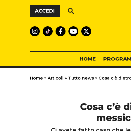
Vai al contenuto
ACCEDI
HOME
PROGRAM
Home
»
Articoli
»
Tutto news
»
Cosa c’è dietro
Cosa c’è d
messica
Ci avete fatto caso che l