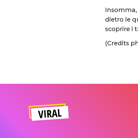
Insomma, q
dietro le q
scoprire i 
(Credits 
VIRAL