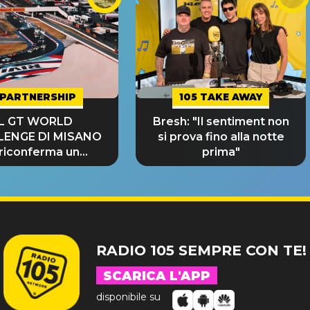
PARTNERSHIP
105 TAKE AWAY
IL GT WORLD
Bresh: "Il sentiment non
LENGE DI MISANO
si prova fino alla notte
 riconferma un
prima"
NDE SUCCESSO!
RADIO 105 SEMPRE CON TE!
SCARICA L'APP
disponibile su