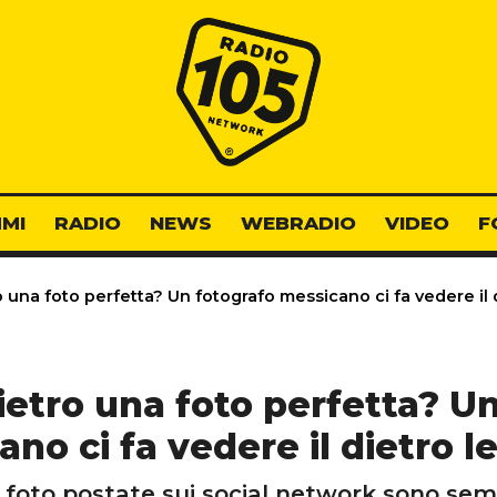
Radio 105
MI
RADIO
NEWS
WEBRADIO
VIDEO
F
 una foto perfetta? Un fotografo messicano ci fa vedere il 
ietro una foto perfetta? U
no ci fa vedere il dietro l
e foto postate sui social network sono sem