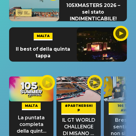
105XMASTERS 2026 –
sei stato
INDIMENTICABILE!
MALTA
Il best of della quinta
tappa
MALTA
#PARTNERSHI
105 TAKE
P
AWAY
La puntata
IL GT WORLD
Bresh: "I
completa
CHALLENGE
sentime
della quinta
DI MISANO si
non si pr