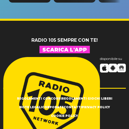
tappa
riconferma
fino alla n
un GRANDE
prima"
SUCCESSO!
RADIO 105 SEMPRE CON TE!
SCARICA L'APP
disponibile su
REGOLAMENTI CONCORSI
REGOLAMENTI GIOCHI LIBERI
NOTE LEGALI
CORPORATE
CONTATTI
PRIVACY POLICY
COOKIE POLICY