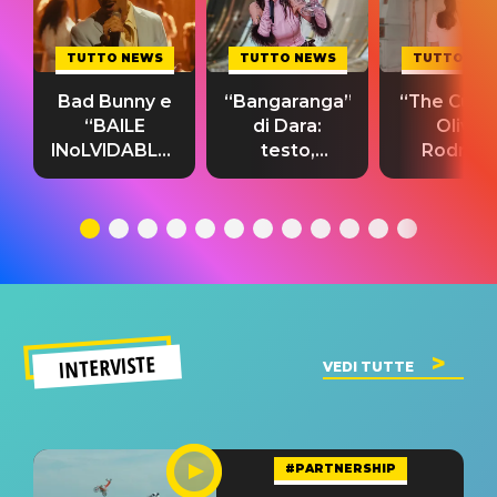
TUTTO NEWS
TUTTO NEWS
TUTTO NE
Bad Bunny e
“Bangaranga”
“The Cure”
“BAILE
di Dara:
Olivia
INoLVIDABLE”:
testo,
Rodrigo
testo,
traduzione e
testo,
traduzione e
significato
traduzion
significato
del singolo
significa
INTERVISTE
VEDI TUTTE
#PARTNERSHIP