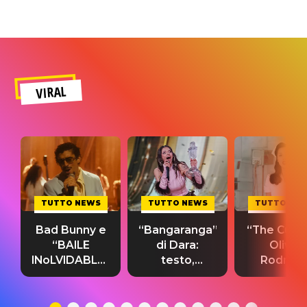
VIRAL
TUTTO NEWS
TUTTO NEWS
TUTTO NE
Bad Bunny e
“Bangaranga”
“The Cure”
“BAILE
di Dara:
Olivia
INoLVIDABLE”:
testo,
Rodrigo
testo,
traduzione e
testo,
traduzione e
significato
traduzion
significato
del singolo
significa