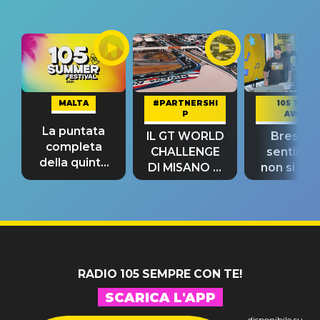
MALTA
#PARTNERSHI
105 TAKE
P
AWAY
La puntata
IL GT WORLD
Bresh: "I
completa
CHALLENGE
sentime
della quinta
DI MISANO si
non si pr
tappa
riconferma
fino alla n
un GRANDE
prima"
SUCCESSO!
RADIO 105 SEMPRE CON TE!
SCARICA L'APP
disponibile su