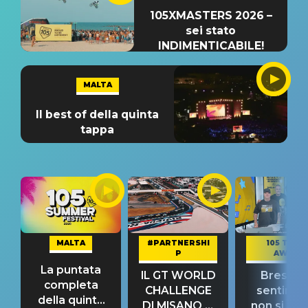
105XMASTERS 2026 –
sei stato
INDIMENTICABILE!
MALTA
Il best of della quinta
tappa
MALTA
#PARTNERSHI
105 TAKE
P
AWAY
La puntata
IL GT WORLD
Bresh: "I
completa
CHALLENGE
sentime
della quinta
DI MISANO si
non si pr