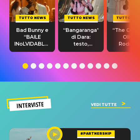
TUTTO NEWS
TUTTO NEWS
TUTTO NE
Bad Bunny e
“Bangaranga”
“The Cure”
“BAILE
di Dara:
Olivia
INoLVIDABLE”:
testo,
Rodrigo
testo,
traduzione e
testo,
traduzione e
significato
traduzion
significato
del singolo
significa
INTERVISTE
VEDI TUTTE
#PARTNERSHIP