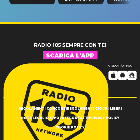
tappa
riconferma
fino alla n
un GRANDE
prima"
SUCCESSO!
RADIO 105 SEMPRE CON TE!
SCARICA L'APP
disponibile su
REGOLAMENTI CONCORSI
REGOLAMENTI GIOCHI LIBERI
NOTE LEGALI
CORPORATE
CONTATTI
PRIVACY POLICY
COOKIE POLICY