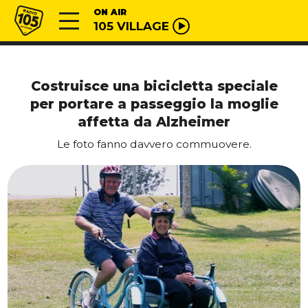
Vai al contenuto
Radio 105
ON AIR
105 VILLAGE
Costruisce una bicicletta speciale
per portare a passeggio la moglie
affetta da Alzheimer
Le foto fanno davvero commuovere.