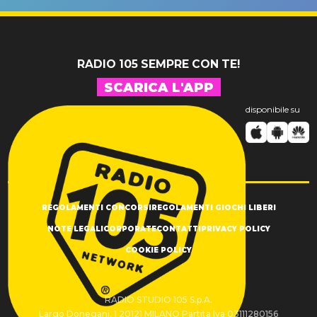
SUCCESSO!
RADIO 105 SEMPRE CON TE!
SCARICA L'APP
disponibile su
REGOLAMENTI CONCORSI
REGOLAMENTI GIOCHI LIBERI
NOTE LEGALI
CORPORATE
CONTATTI
PRIVACY POLICY
COOKIE POLICY
RADIO STUDIO 105 S.p.A.
Largo Donegani, 1 20121 MILANO Partita Iva 03111280156