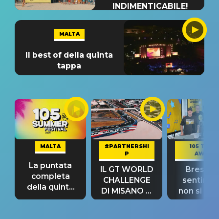
INDIMENTICABILE!
MALTA
Il best of della quinta
tappa
MALTA
#PARTNERSHI
105 TAKE
P
AWAY
La puntata
IL GT WORLD
Bresh: "I
completa
CHALLENGE
sentime
della quinta
DI MISANO si
non si pr
tappa
riconferma
fino alla n
un GRANDE
prima"