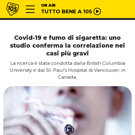
Vai al contenuto
Radio 105
ON AIR
TUTTO BENE A 105
Covid-19 e fumo di sigaretta: uno
studio conferma la correlazione nei
casi più gravi
La ricerca è stata condotta dalla British Columbia
University e dal St. Paul’s Hospital di Vancouver, in
Canada.