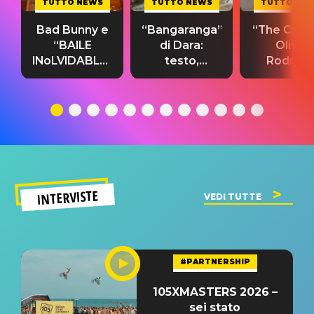
TUTTO NEWS
TUTTO NEWS
TUTTO NE
Bad Bunny e
“Bangaranga”
“The Cure”
“BAILE
di Dara:
Olivia
INoLVIDABLE”:
testo,
Rodrigo
testo,
traduzione e
testo,
traduzione e
significato
traduzion
significato
del singolo
significa
INTERVISTE
VEDI TUTTE
#PARTNERSHIP
105XMASTERS 2026 –
sei stato