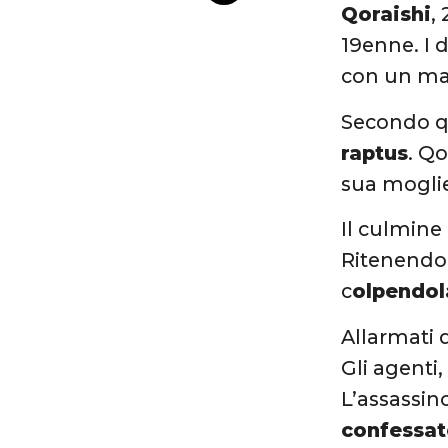
Qoraishi
,
19enne. I 
con un ma
Secondo q
raptus
. Qo
sua moglie
Il culmine
Ritenendo 
c
olpendola
Allarmati d
Gli agenti,
L’assassin
confessat