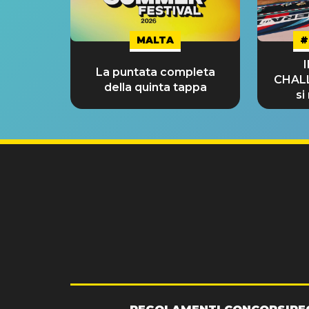
MALTA
#
La puntata completa
CHAL
della quinta tappa
si
GRA