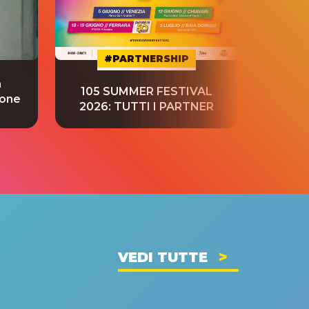
#PARTNERSHIP
a
“S
105 SUMMER FESTIVAL
ione
tradu
2026: TUTTI I PARTNER
VEDI TUTTE