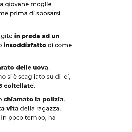
n la giovane moglie
eme prima di sposarsi
agito
in preda ad un
po
insoddisfatto
di come
rato delle uova
.
si è scagliato su di lei,
8 coltellate
.
no
chiamato la polizia
.
a vita
della ragazza.
to in poco tempo, ha