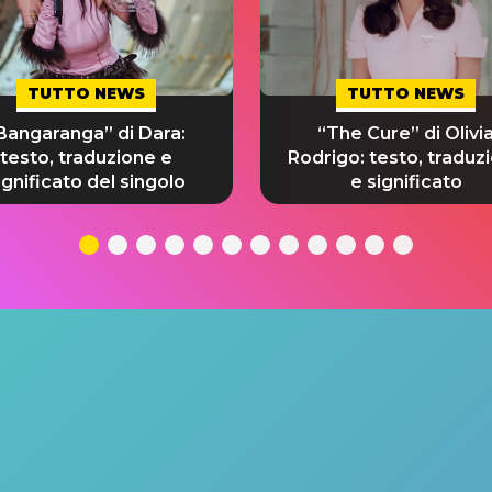
TUTTO NEWS
TUTTO NEWS
Bangaranga” di Dara:
“The Cure” di Olivi
testo, traduzione e
Rodrigo: testo, traduz
ignificato del singolo
e significato