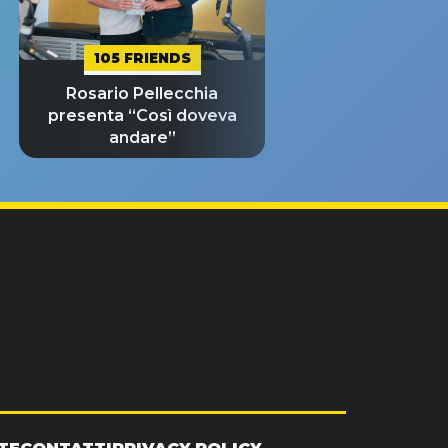
105 FRIENDS
Rosario Pellecchia
presenta “Così doveva
andare”