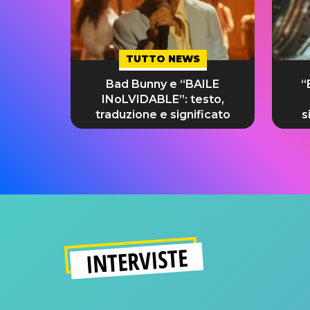
TUTTO NEWS
Bad Bunny e “BAILE
“
INoLVIDABLE”: testo,
traduzione e significato
s
INTERVISTE