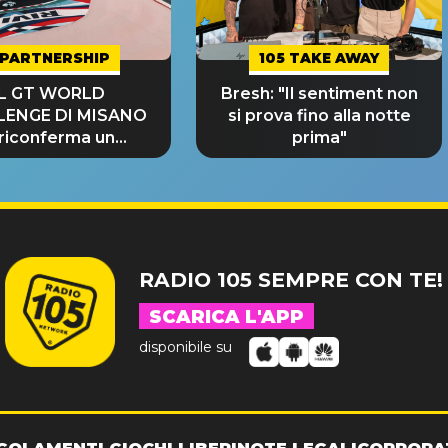
PARTNERSHIP
105 TAKE AWAY
IL GT WORLD
Bresh: "Il sentiment non
LENGE DI MISANO
si prova fino alla notte
 riconferma un
prima"
NDE SUCCESSO!
RADIO 105 SEMPRE CON TE!
SCARICA L'APP
disponibile su