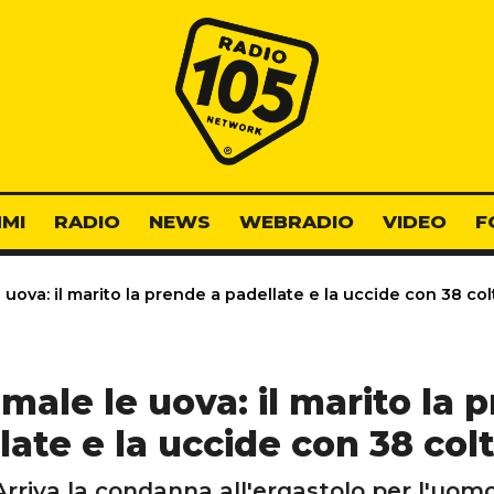
Radio 105
MI
RADIO
NEWS
WEBRADIO
VIDEO
F
uova: il marito la prende a padellate e la uccide con 38 col
male le uova: il marito la 
late e la uccide con 38 colt
Arriva la condanna all'ergastolo per l'uomo