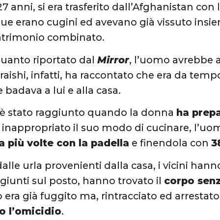
 27 anni, si era trasferito dall’Afghanistan co
due erano cugini ed avevano già vissuto insi
trimonio combinato.
uanto riportato dal
Mirror
, l’uomo avrebbe 
raishi, infatti, ha raccontato che era da tem
 badava a lui e alla casa.
 è stato raggiunto quando la donna
ha prepa
inappropriato il suo modo di cucinare, l’uomo 
 più volte con la padella
e finendola con
3
alle urla provenienti dalla casa, i vicini han
 giunti sul posto, hanno trovato il
corpo senz
o era già fuggito ma, rintracciato ed arresta
o l’omicidio
.