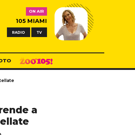
ON AIR
105 MIAMI
RADIO
TV
OTO
tellate
prende a
ellate
.