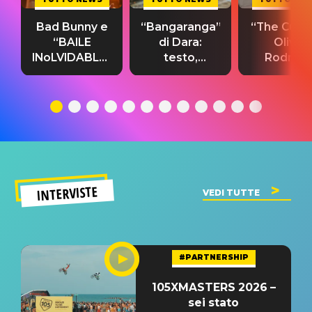
Bad Bunny e
“Bangaranga”
“The Cure”
“BAILE
di Dara:
Olivia
INoLVIDABLE”:
testo,
Rodrigo
testo,
traduzione e
testo,
traduzione e
significato
traduzion
significato
del singolo
significa
INTERVISTE
VEDI TUTTE
#PARTNERSHIP
105XMASTERS 2026 –
sei stato