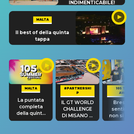
INDIMENTICABILE!
MALTA
Il best of della quinta
tappa
MALTA
#PARTNERSHI
105 TAKE
P
AWAY
La puntata
IL GT WORLD
Bresh: "I
completa
CHALLENGE
sentime
della quinta
DI MISANO si
non si pr
tappa
riconferma
fino alla n
un GRANDE
prima"