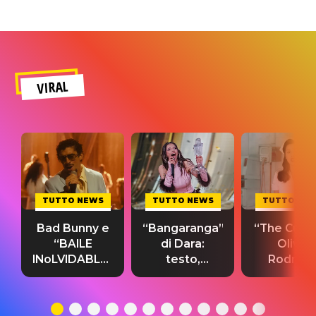
VIRAL
TUTTO NEWS
TUTTO NEWS
TUTTO NE
Bad Bunny e
“Bangaranga”
“The Cure”
“BAILE
di Dara:
Olivia
INoLVIDABLE”:
testo,
Rodrigo
testo,
traduzione e
testo,
traduzione e
significato
traduzion
significato
del singolo
significa