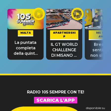
MALTA
#PARTNERSHI
105 TAKE
P
AWAY
La puntata
IL GT WORLD
Bresh: "I
completa
CHALLENGE
sentime
della quinta
DI MISANO si
non si pr
tappa
riconferma
fino alla n
un GRANDE
prima"
SUCCESSO!
RADIO 105 SEMPRE CON TE!
SCARICA L'APP
disponibile su