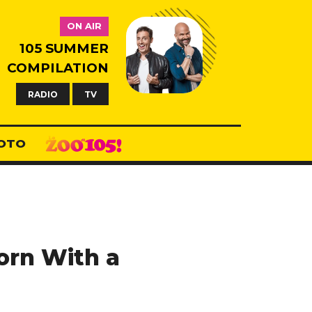
ON AIR
105 SUMMER
COMPILATION
RADIO
TV
OTO
orn With a