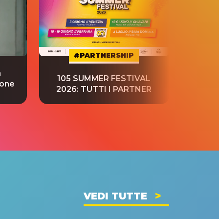
#PARTNERSHIP
a
“S
105 SUMMER FESTIVAL
ione
tradu
2026: TUTTI I PARTNER
VEDI TUTTE