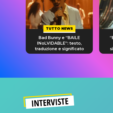
TUTTO NEWS
Bad Bunny e “BAILE
“
INoLVIDABLE”: testo,
traduzione e significato
s
INTERVISTE