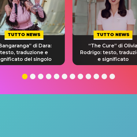
TUTTO NEWS
TUTTO NEWS
Bangaranga” di Dara:
“The Cure” di Olivi
testo, traduzione e
Rodrigo: testo, traduz
ignificato del singolo
e significato