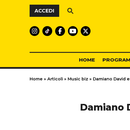
Vai al contenuto
ACCEDI
HOME
PROGRAM
Home
»
Articoli
»
Music biz
»
Damiano David e 
Damiano D