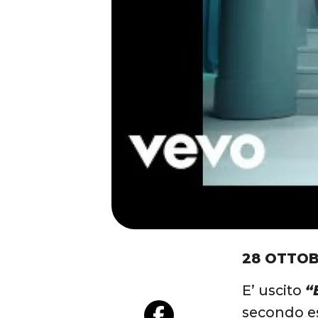
28 OTTOB
E’ uscito
“
secondo es