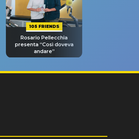
105 FRIENDS
Rosario Pellecchia
presenta “Così doveva
andare”