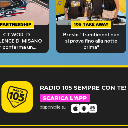
PARTNERSHIP
105 TAKE AWAY
IL GT WORLD
Bresh: "Il sentiment non
LENGE DI MISANO
si prova fino alla notte
 riconferma un
prima"
NDE SUCCESSO!
RADIO 105 SEMPRE CON TE!
SCARICA L'APP
disponibile su