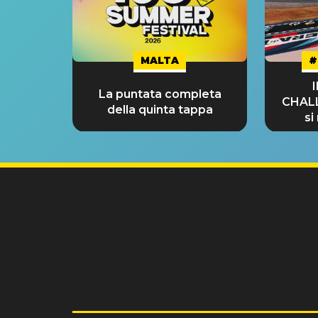
MALTA
#
La puntata completa
CHAL
della quinta tappa
si
GRA