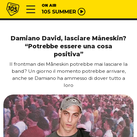
Vai al contenuto
Radio 105
ON AIR
105 SUMMER
Damiano David, lasciare Måneskin?
“Potrebbe essere una cosa
positiva”
Il frontman dei Måneskin potrebbe mai lasciare la
band? Un giorno il momento potrebbe arrivare,
anche se Damiano ha ammesso di dover tutto a
loro