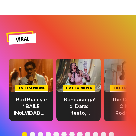
VIRAL
TUTTO NEWS
TUTTO NEWS
TUTTO NE
Bad Bunny e
“Bangaranga”
“The Cure”
“BAILE
di Dara:
Olivia
INoLVIDABLE”:
testo,
Rodrigo
testo,
traduzione e
testo,
traduzione e
significato
traduzion
significato
del singolo
significa