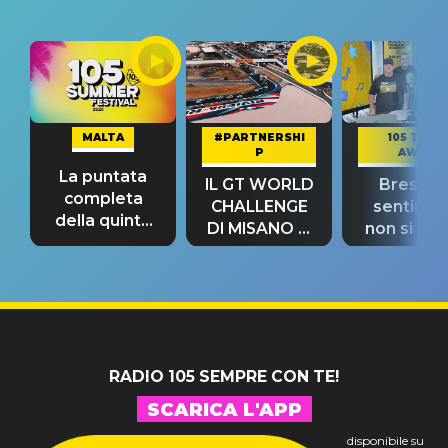
MALTA
#PARTNERSHI
105 TAKE
P
AWAY
La puntata
IL GT WORLD
Bresh: "I
completa
CHALLENGE
sentime
della quinta
DI MISANO si
non si pr
tappa
riconferma
fino alla n
un GRANDE
prima"
SUCCESSO!
RADIO 105 SEMPRE CON TE!
SCARICA L'APP
disponibile su