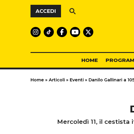
Vai al contenuto
ACCEDI
HOME
PROGRAM
Home
»
Articoli
»
Eventi
»
Danilo Gallinari a 10
Mercoledì 11, il cestist