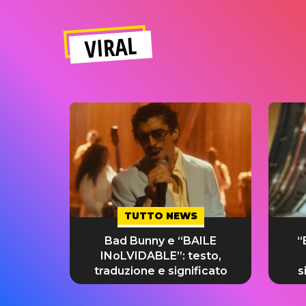
VIRAL
TUTTO NEWS
Bad Bunny e “BAILE
“
INoLVIDABLE”: testo,
traduzione e significato
s