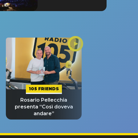
105 FRIENDS
Rosario Pellecchia
presenta “Così doveva
andare”