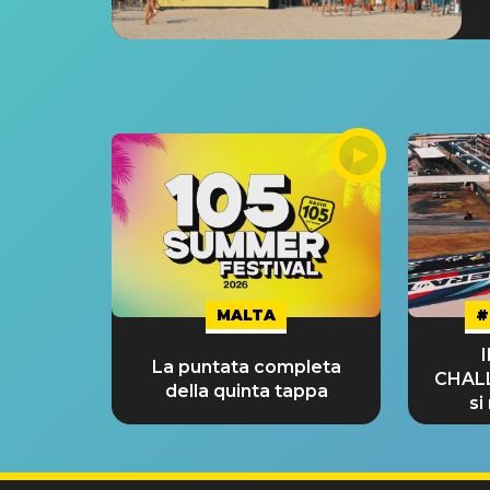
MALTA
#
La puntata completa
CHAL
della quinta tappa
si
GRA