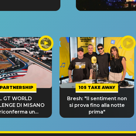
PARTNERSHIP
105 TAKE AWAY
IL GT WORLD
Bresh: "Il sentiment non
LENGE DI MISANO
si prova fino alla notte
 riconferma un
prima"
NDE SUCCESSO!