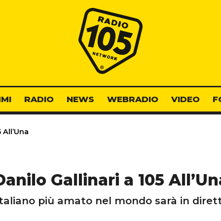
Radio 105
MI
RADIO
NEWS
WEBRADIO
VIDEO
F
5 All’Una
Danilo Gallinari a 105 All’Un
a italiano più amato nel mondo sarà in diret