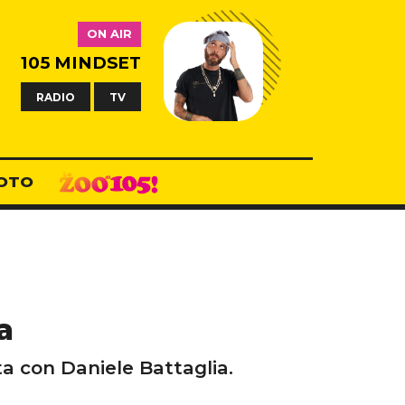
ON AIR
105 MINDSET
RADIO
TV
OTO
a
ta con Daniele Battaglia.