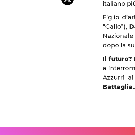
italiano p
Figlio d’a
“Gallo”),
D
Nazionale
dopo la su
Il futuro?
D
a interrom
Azzurri a
Battaglia
.