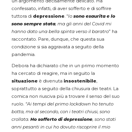
un argomento decisamente delicato. Ha
confessato, infatti, di aver sofferto e di soffrire
tuttora di
depressione
. “
Io
sono esaurita e lo
sono sempre stata
, ma gli anni del Covid mi
hanno dato una bella spinta verso il baratro
” ha
raccontato. Pare, dunque, che questa sua
condizione si sia aggravata a seguito della
pandemia.
Debora ha dichiarato che in un primo momento
ha cercato di reagire, ma in seguito la
situazione
è divenuta
insostenibile
,
soprattutto a seguito della chiusura dei teatri. La
comica non riusciva più a trovare il senso del suo
ruolo.
“Ai tempi del primo lockdown ho tenuto
botta, ma al secondo, con i teatri chiusi, sono
crollata.
Ho sofferto di depressione
, sono stati
anni pesanti in cui ho dovuto riscoprire il mio