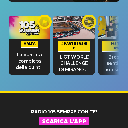
MALTA
#PARTNERSHI
105 TAKE
P
AWAY
La puntata
IL GT WORLD
Bresh: "I
completa
CHALLENGE
sentime
della quinta
DI MISANO si
non si pr
tappa
riconferma
fino alla n
un GRANDE
prima"
SUCCESSO!
RADIO 105 SEMPRE CON TE!
SCARICA L'APP