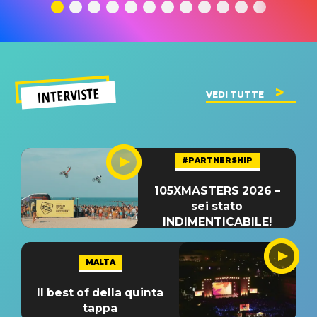
significato
del singolo
significa
INTERVISTE
VEDI TUTTE
#PARTNERSHIP
105XMASTERS 2026 –
sei stato
INDIMENTICABILE!
MALTA
Il best of della quinta
tappa