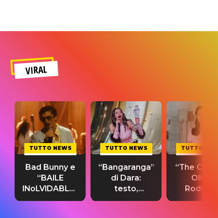
VIRAL
TUTTO NEWS
TUTTO NEWS
TUTTO NE
Bad Bunny e
“Bangaranga”
“The Cure”
“BAILE
di Dara:
Olivia
INoLVIDABLE”:
testo,
Rodrigo
testo,
traduzione e
testo,
traduzione e
significato
traduzion