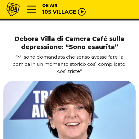
Vai al contenuto
Radio 105
ON AIR
105 VILLAGE
Debora Villa di Camera Café sulla
depressione: “Sono esaurita”
“Mi sono domandata che senso avesse fare la
comica in un momento storico così complicato,
così triste”