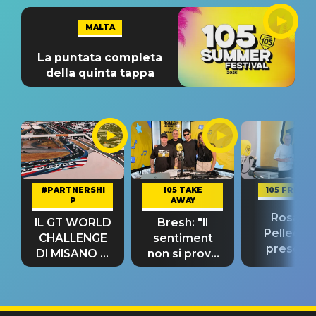
MALTA
La puntata completa
della quinta tappa
#PARTNERSHI
105 TAKE
105 FRIEND
P
AWAY
Rosario
IL GT WORLD
Bresh: "Il
Pellecch
CHALLENGE
sentiment
present
DI MISANO si
non si prova
“Così dov
riconferma
fino alla notte
andare
un GRANDE
prima"
SUCCESSO!