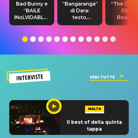
Bad Bunny e
“Bangaranga”
“The Cure”
“BAILE
di Dara:
Olivia
INoLVIDABLE”:
testo,
Rodrigo
testo,
traduzione e
testo,
traduzione e
significato
traduzion
significato
del singolo
significa
INTERVISTE
VEDI TUTTE
MALTA
Il best of della quinta
tappa