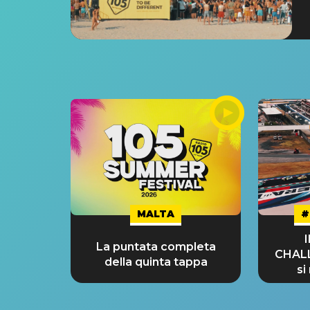
MALTA
#
La puntata completa
CHAL
della quinta tappa
si
GRA