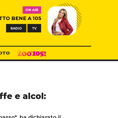
ON AIR
TTO BENE A 105
RADIO
TV
OTO
fe e alcol:
asso", ha dichiarato il