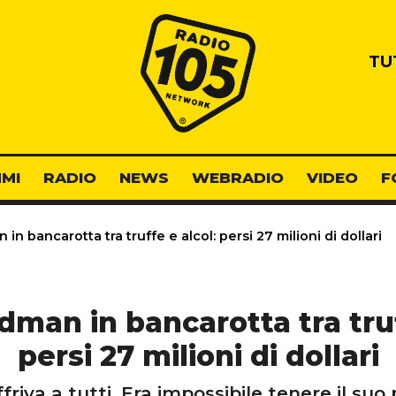
Radio 105
TU
MI
RADIO
NEWS
WEBRADIO
VIDEO
F
n bancarotta tra truffe e alcol: persi 27 milioni di dollari
man in bancarotta tra truf
persi 27 milioni di dollari
riva a tutti. Era impossibile tenere il suo p