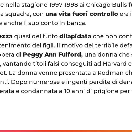
 nella stagione 1997-1998 ai Chicago Bulls fu
la squadra, con
una vita fuori controllo
era 
e anche il suo conto in banca.
ezza
quasi del tutto
dilapidata
che non cont
tenimento dei figli. Il motivo del terribile d
opera di
Peggy Ann Fulford,
una donna che s
, vantando titoli falsi conseguiti ad Harvard 
eet. La donna venne presentata a Rodman che 
onti. Dopo numerose e ingenti perdite di dena
rata e condannata a 10 anni di prigione per t