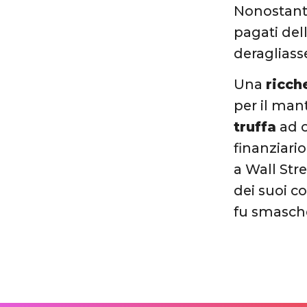
Nonostante
pagati del
deragliass
Una
ricch
per il man
truffa
ad 
finanziario
a Wall Str
dei suoi c
fu smasche