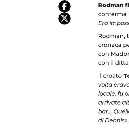
Rodman
f
conferma 
Era impossi
Rodman, tra
cronaca per
con Madonn
con il dit
Il croato
T
volta erava
locale, fu 
arrivate a
bar… Quella
di Dennis».