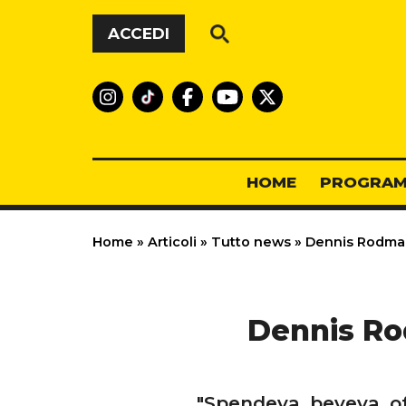
Vai al contenuto
ACCEDI
HOME
PROGRAM
Home
»
Articoli
»
Tutto news
»
Dennis Rodman i
Dennis Rod
"Spendeva, beveva, off