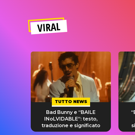
VIRAL
TUTTO NEWS
Bad Bunny e “BAILE
“
INoLVIDABLE”: testo,
traduzione e significato
s