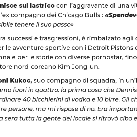
inisce sul lastrico
con l’aggravante di una vi
l’ex compagno dei Chicago Bulls :
«Spendev
bile tenere il suo passo»
 successi e trasgressioni, è rimbalzato agli o
 le avventure sportive con i Detroit Pistons e
a e per le storie con diverse pornostar, fino
tatore nord-coreano Kim Jong-un.
oni Kukoc,
suo compagno di squadra, in un’i
mo fuori in quattro: la prima cosa che Dennis 
ordinare 40 bicchierini di vodka e 10 birre. Gli 
ltre persone, ma mi rispose di no. Era import
 sera tutta la gente del locale si ritrovò cibo