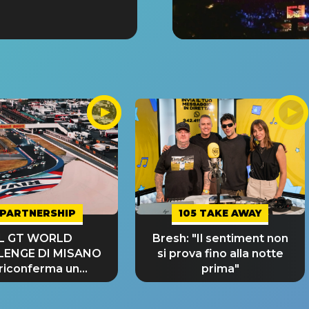
PARTNERSHIP
105 TAKE AWAY
IL GT WORLD
Bresh: "Il sentiment non
LENGE DI MISANO
si prova fino alla notte
 riconferma un
prima"
NDE SUCCESSO!