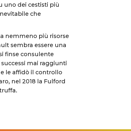
 uno dei cestisti più
inevitabile che
a nemmeno più risorse
efault sembra essere una
i finse consulente
e successi mai raggiunti
le affidò il controllo
ro, nel 2018 la Fulford
ruffa.