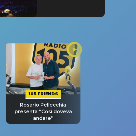
105 FRIENDS
Rosario Pellecchia
presenta “Così doveva
andare”