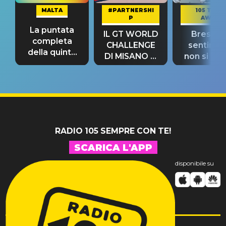
MALTA
#PARTNERSHI
105 TAKE
P
AWAY
La puntata
IL GT WORLD
Bresh: "I
completa
CHALLENGE
sentime
della quinta
DI MISANO si
non si pr
tappa
riconferma
fino alla n
un GRANDE
prima"
SUCCESSO!
RADIO 105 SEMPRE CON TE!
SCARICA L'APP
disponibile su