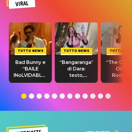
VIRAL
TUTTO NEWS
TUTTO NEWS
TUTTO NE
Bad Bunny e
“Bangaranga”
“The Cure”
“BAILE
di Dara:
Olivia
INoLVIDABLE”:
testo,
Rodrigo
testo,
traduzione e
testo,
traduzione e
significato
traduzion
significato
del singolo
significa