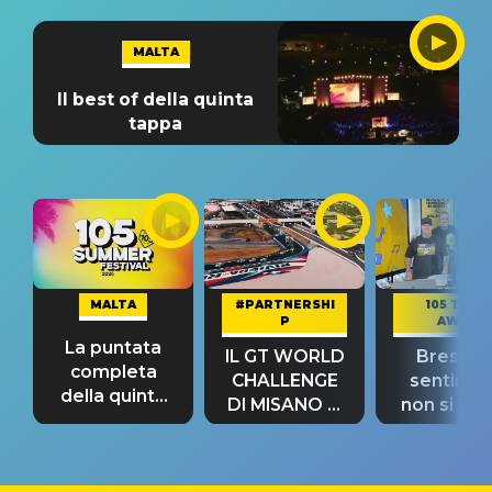
MALTA
Il best of della quinta
tappa
MALTA
#PARTNERSHI
105 TAKE
P
AWAY
La puntata
IL GT WORLD
Bresh: "I
completa
CHALLENGE
sentime
della quinta
DI MISANO si
non si pr
tappa
riconferma
fino alla n
un GRANDE
prima"
SUCCESSO!