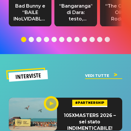
Bad Bunny e
“Bangaranga”
“The Cure”
“BAILE
di Dara:
Olivia
INoLVIDABLE”:
testo,
Rodrigo
testo,
traduzione e
testo,
traduzione e
significato
traduzion
significato
del singolo
significa
INTERVISTE
VEDI TUTTE
#PARTNERSHIP
105XMASTERS 2026 –
sei stato
INDIMENTICABILE!