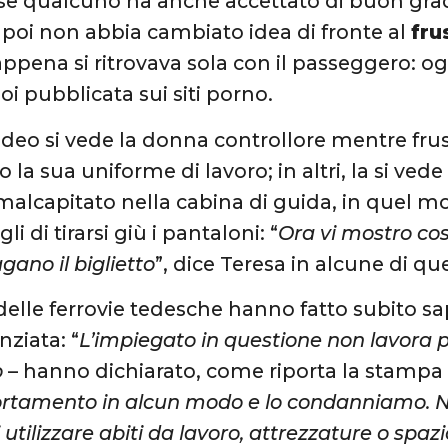
rse qualcuno ha anche accettato di buon grad
 poi non abbia cambiato idea di fronte al
fru
appena si ritrovava sola con il passeggero: o
oi pubblicata sui siti porno.
video si vede la donna controllore mentre frus
 la sua uniforme di lavoro; in altri, la si ved
l malcapitato nella cabina di guida, in quel
i di tirarsi giù i pantaloni: “
Ora vi mostro cos
gano il biglietto
”, dice Teresa in alcune di qu
i delle ferrovie tedesche hanno fatto subito 
nziata: “
L’impiegato in questione non lavora più
o
– hanno dichiarato, come riporta la stampa 
tamento in alcun modo e lo condanniamo. No
utilizzare abiti da lavoro, attrezzature o spazio 