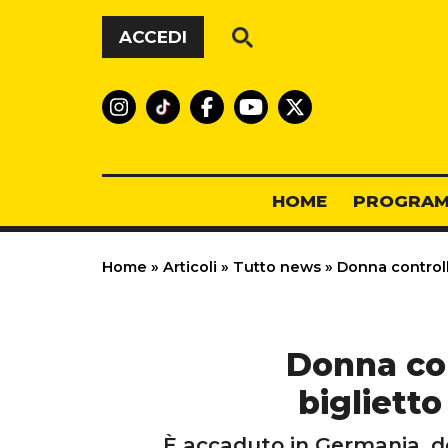
Vai al contenuto
ACCEDI
HOME
PROGRAM
Home
»
Articoli
»
Tutto news
»
Donna controll
Donna con
biglietto
È accaduto in Germania, dov