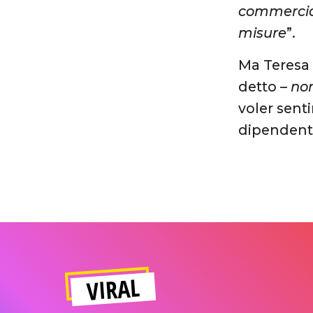
commercial
misure
”.
Ma Teresa 
detto –
non
voler sent
dipendent
VIRAL