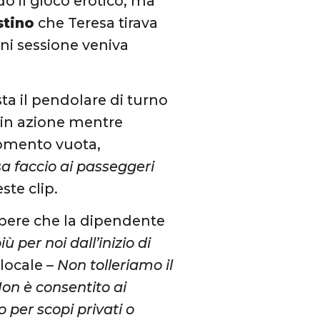
o il gioco erotico, ma
stino
che Teresa tirava
gni sessione veniva
ta il pendolare di turno
e in azione mentre
 momento vuota,
a faccio ai passeggeri
este clip.
sapere che la dipendente
 per noi dall’inizio di
locale –
Non tolleriamo il
n è consentito ai
per scopi privati ​​o