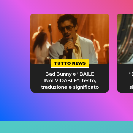
TUTTO NEWS
Bad Bunny e “BAILE
“
INoLVIDABLE”: testo,
traduzione e significato
s