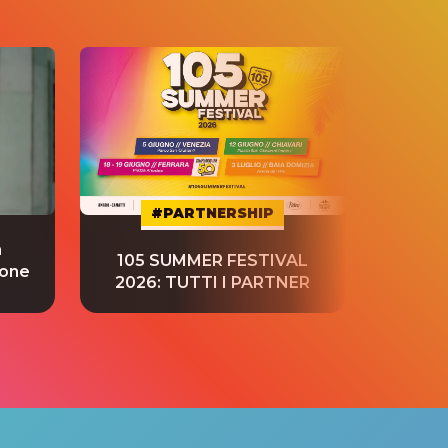
#PARTNERSHIP
a
“S
105 SUMMER FESTIVAL
ione
tradu
2026: TUTTI I PARTNER