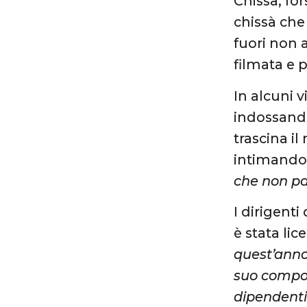
Chissà, fo
chissà che
fuori non 
filmata e p
In alcuni 
indossando
trascina i
intimandogl
che non pa
I dirigent
è stata lice
quest’ann
suo compor
dipendenti 