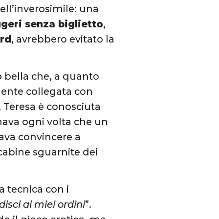
ll’inverosimile: una
ggeri senza biglietto
,
ard
, avrebbero evitato la
bella che, a quanto
mente collegata con
ti, Teresa è conosciuta
ormava ogni volta che un
iava convincere a
 cabine sguarnite dei
a tecnica con i
isci ai miei ordini
”.