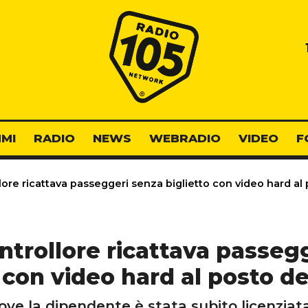
Radio 105
MI
RADIO
NEWS
WEBRADIO
VIDEO
F
ore ricattava passeggeri senza biglietto con video hard al 
trollore ricattava passeg
 con video hard al posto d
e la dipendente è stata subito licenziata 