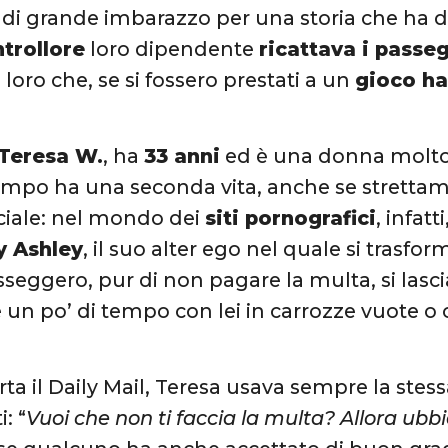
 grande imbarazzo per una storia che ha de
trollore
loro dipendente
ricattava i passe
loro che, se si fossero prestati a un
gioco h
Teresa W.
, ha
33 anni
ed è una donna molto 
empo ha una seconda vita, anche se stretta
iciale: nel mondo dei
siti pornografici
, infat
y Ashley
, il suo alter ego nel quale si trasf
seggero, pur di non pagare la multa, si lasc
e un po’ di tempo con lei in carrozze vuote o
ta il Daily Mail, Teresa usava sempre la stess
: “
Vuoi che non ti faccia la multa? Allora ubbid