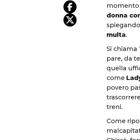
momento di
donna con
spiegando 
multa
.
Si chiama
pare, da t
quella uff
come
Lad
povero pas
trascorrer
treni.
Come ripor
malcapitati