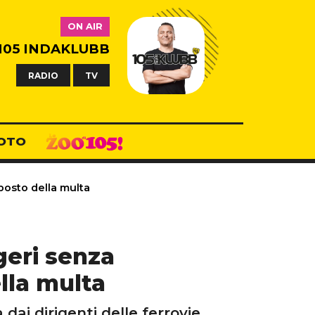
ON AIR
105 INDAKLUBB
RADIO
TV
OTO
posto della multa
geri senza
ella multa
dai dirigenti delle ferrovie