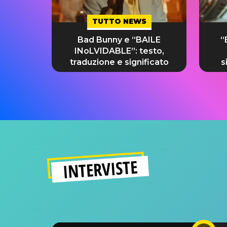
TUTTO NEWS
Bad Bunny e “BAILE
“
INoLVIDABLE”: testo,
traduzione e significato
s
INTERVISTE