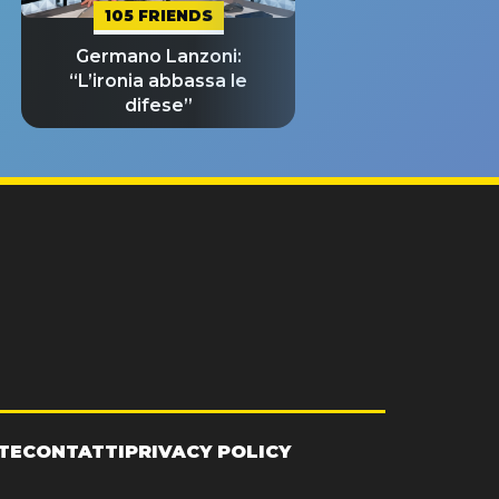
105 FRIENDS
Germano Lanzoni:
“L’ironia abbassa le
difese”
TE
CONTATTI
PRIVACY POLICY