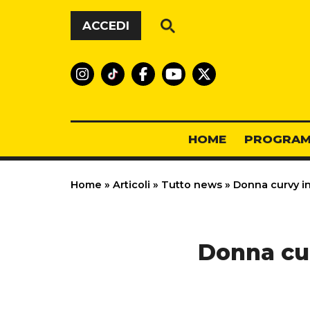
Vai al contenuto
ACCEDI
HOME
PROGRAM
Home
»
Articoli
»
Tutto news
»
Donna curvy in
Donna cur