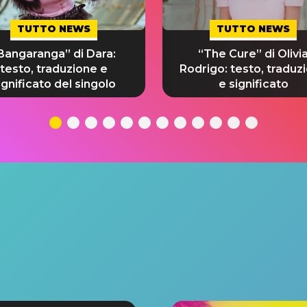
TUTTO NEWS
TUTTO NEWS
Bangaranga” di Dara:
“The Cure” di Olivi
testo, traduzione e
Rodrigo: testo, traduz
ignificato del singolo
e significato