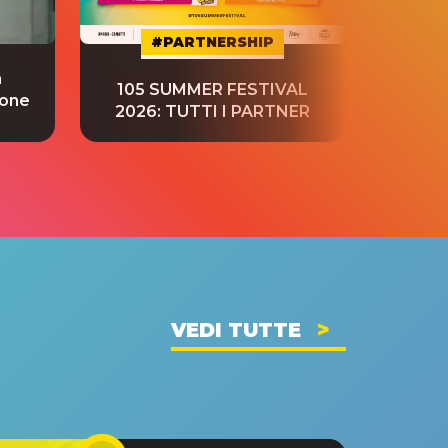
#PARTNERSHIP
a
“S
105 SUMMER FESTIVAL
ione
tradu
2026: TUTTI I PARTNER
VEDI TUTTE