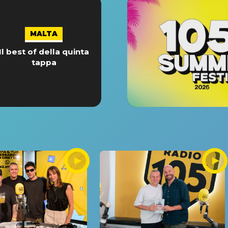
MALTA
Il best of della quinta
tappa