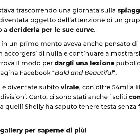
tava trascorrendo una giornata sulla
spiagg
iventata oggetto dell’attenzione di un gru
o a
deriderla per le sue curve
.
e in un primo mento aveva anche pensato di co
on accorgersi di nulla e continuare a mostrar
 trova il modo per
dargli una lezione
pubblic
pagina Facebook “
Bald and Beautiful
“.
a è diventate subito
virale
, con oltre 54mila 
ivisioni. Certo, ci sono stati anche i soliti
com
 quelli Shelly ha saputo tenere testa senza 
 gallery per saperne di più!