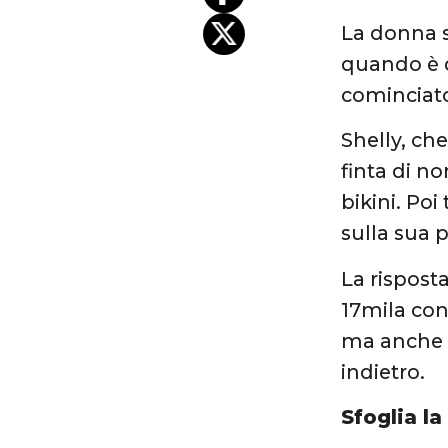
La donna s
quando è d
cominciat
Shelly, ch
finta di n
bikini. Poi
sulla sua 
La rispost
17mila cond
ma anche a
indietro.
Sfoglia la