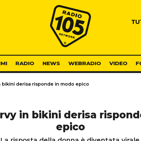
Radio 105
TU
MI
RADIO
NEWS
WEBRADIO
VIDEO
F
 bikini derisa risponde in modo epico
vy in bikini derisa rispon
epico
La risposta della donna è diventata virale.