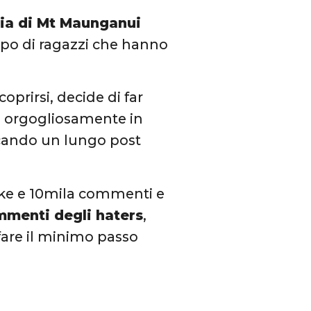
ia di Mt Maunganui
ppo di ragazzi che hanno
prirsi, decide di far
si orgogliosamente in
ando un lungo post
like e 10mila commenti e
menti degli haters
,
fare il minimo passo