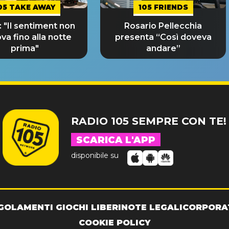
05 TAKE AWAY
105 FRIENDS
 "Il sentiment non
Rosario Pellecchia
ova fino alla notte
presenta “Così doveva
prima"
andare”
RADIO 105 SEMPRE CON TE!
SCARICA L'APP
disponibile su
GOLAMENTI GIOCHI LIBERI
NOTE LEGALI
CORPORA
COOKIE POLICY