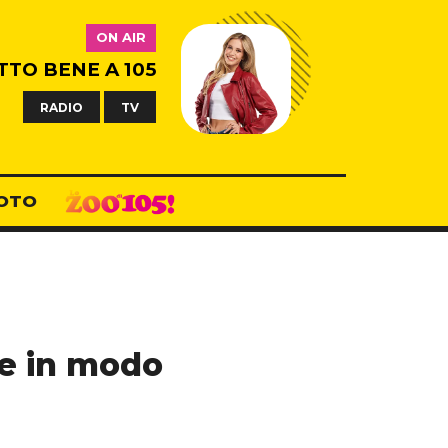
ON AIR
TTO BENE A 105
RADIO
TV
OTO
de in modo