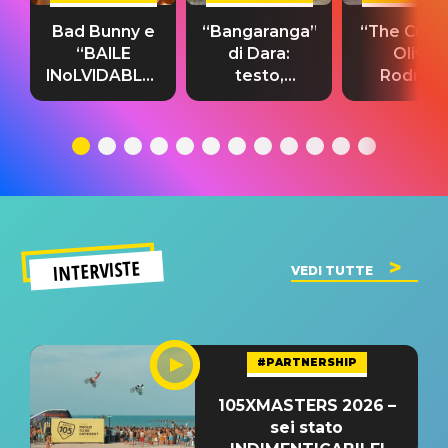
Bad Bunny e
“Bangaranga”
“The Cure”
“BAILE
di Dara:
Olivia
INoLVIDABLE”:
testo,
Rodrigo
testo,
traduzione e
testo,
traduzione e
significato
traduzion
significato
del singolo
significa
INTERVISTE
VEDI TUTTE
#PARTNERSHIP
105XMASTERS 2026 –
sei stato