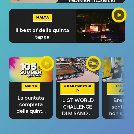
INDIMENTICABILE!
MALTA
Il best of della quinta
tappa
MALTA
#PARTNERSHI
105 TAKE
P
AWAY
La puntata
IL GT WORLD
Bresh: "I
completa
CHALLENGE
sentime
della quinta
DI MISANO si
non si pr
tappa
riconferma
fino alla n
un GRANDE
prima"
SUCCESSO!