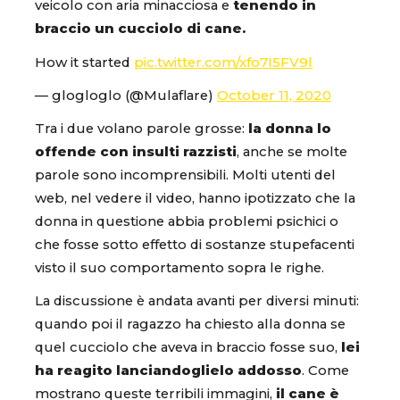
veicolo con aria minacciosa e
tenendo in
braccio un cucciolo di cane.
How it started
pic.twitter.com/xfo7I5FV9l
— glogloglo (@Mulaflare)
October 11, 2020
Tra i due volano parole grosse:
la donna lo
offende con insulti razzisti
, anche se molte
parole sono incomprensibili. Molti utenti del
web, nel vedere il video, hanno ipotizzato che la
donna in questione abbia problemi psichici o
che fosse sotto effetto di sostanze stupefacenti
visto il suo comportamento sopra le righe.
La discussione è andata avanti per diversi minuti:
quando poi il ragazzo ha chiesto alla donna se
quel cucciolo che aveva in braccio fosse suo,
lei
ha reagito lanciandoglielo addosso
. Come
mostrano queste terribili immagini,
il cane è