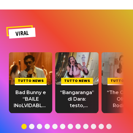
VIRAL
TUTTO NEWS
TUTTO NEWS
TUTTO NE
Bad Bunny e
“Bangaranga”
“The Cure”
“BAILE
di Dara:
Olivia
INoLVIDABLE”:
testo,
Rodrigo
testo,
traduzione e
testo,
traduzione e
significato
traduzion
significato
del singolo
significa