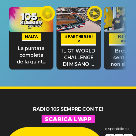
MALTA
#PARTNERSHI
105 TAKE
P
AWAY
La puntata
IL GT WORLD
Bresh: "I
completa
CHALLENGE
sentime
della quinta
DI MISANO si
non si pr
tappa
riconferma
fino alla n
un GRANDE
prima"
SUCCESSO!
RADIO 105 SEMPRE CON TE!
SCARICA L'APP
disponibile su