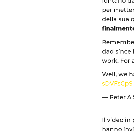
lontano da 
per metter
della sua 
finalmente
Remember 
dad since
work. For 
Well, we 
sDVFsCpS
— Peter A
Il video in
hanno invi