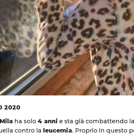
O 2020
Mila
ha solo
4 anni
e sta già combattendo la 
uella contro la
leucemia
. Proprio in questo 