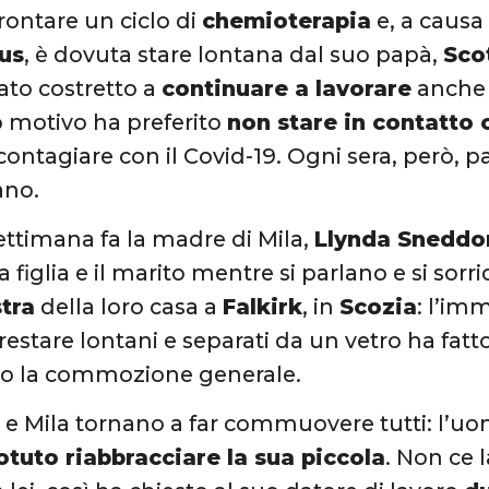
rontare un ciclo di
chemioterapia
e, a causa
us
, è dovuta stare lontana dal suo papà,
Sco
stato costretto a
continuare a lavorare
anche 
 motivo ha preferito
non stare in contatto c
 contagiare con il Covid-19. Ogni sera, però, p
ano.
ttimana fa la madre di Mila,
Llynda Sneddo
la figlia e il marito mentre si parlano e si sor
stra
della loro casa a
Falkirk
, in
Scozia
: l’im
 restare lontani e separati da un vetro ha fatt
o la commozione generale.
 e Mila tornano a far commuovere tutti: l’uom
otuto riabbracciare la sua piccola
. Non ce 