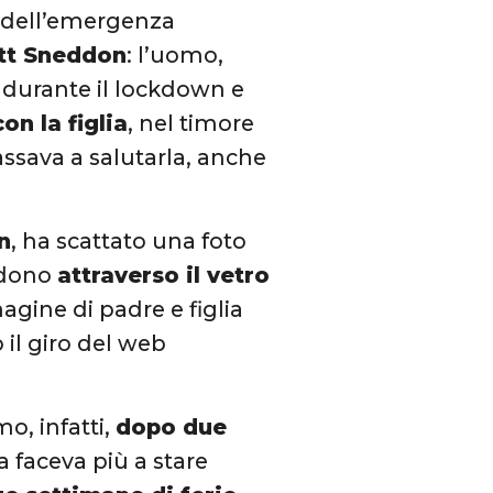
 dell’emergenza
tt Sneddon
: l’uomo,
durante il lockdown e
on la figlia
, nel timore
assava a salutarla, anche
n
, ha scattato una foto
ridono
attraverso il vetro
magine di padre e figlia
o il giro del web
o, infatti,
dopo due
la faceva più a stare