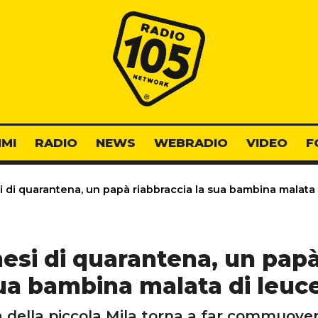
Radio 105
MI
RADIO
NEWS
WEBRADIO
VIDEO
F
di quarantena, un papà riabbraccia la sua bambina malata
si di quarantena, un papà
sua bambina malata di leuc
a della piccola Mila torna a far commuover