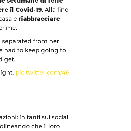
e settimane di ferie
re il Covid-19
. Alla fine
 casa e
riabbracciare
acrime.
 separated from her
 had to keep going to
d get.
ight.
pic.twitter.com/46
ioni: in tanti sui social
olineando che il loro