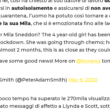
lei, così ha chiesto al suo datore di lavoro
du
si in
autoisolamento
e assicurarsi di
non ave
quarantena, l’uomo ha potuto così tornare a
 la sua Mila
, che si è emozionata fino alle l
Mila Sneddon? The 4 year-old girl has been
 lockdown. She was going through chemo; he
almost 2 months, this is as close as they coul
have some good news! More on
@itvnews
ton
 Smith (@PeterAdamSmith)
May 6, 2020
 poco tempo ha superato le 270mila visualizzaz
ato messaggi di affetto a Llynda e Scott, sott