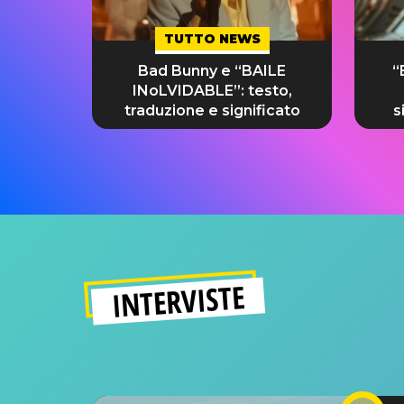
TUTTO NEWS
Bad Bunny e “BAILE
“
INoLVIDABLE”: testo,
traduzione e significato
s
INTERVISTE