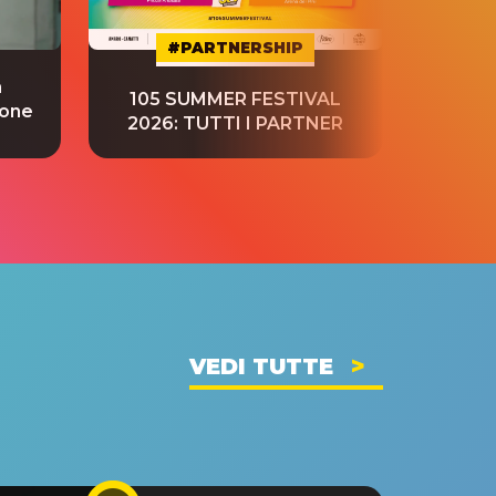
#PARTNERSHIP
a
“S
105 SUMMER FESTIVAL
ione
tradu
2026: TUTTI I PARTNER
VEDI TUTTE