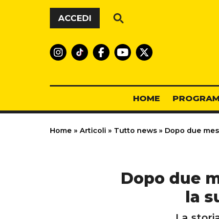
Vai al contenuto
ACCEDI
HOME
PROGRAM
Home
»
Articoli
»
Tutto news
»
Dopo due mesi 
Dopo due me
la 
La stori