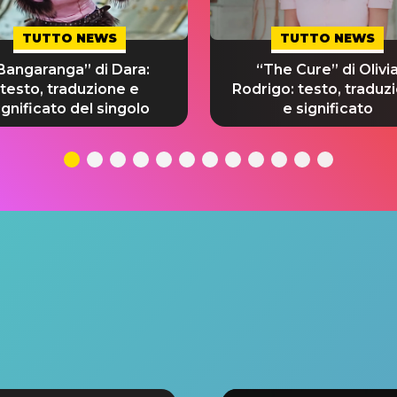
TUTTO NEWS
TUTTO NEWS
Bangaranga” di Dara:
“The Cure” di Olivi
testo, traduzione e
Rodrigo: testo, traduz
ignificato del singolo
e significato