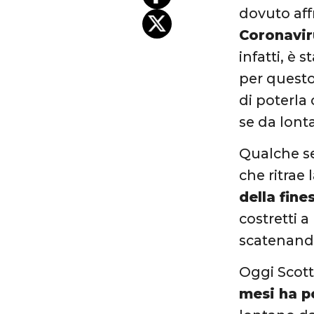
dovuto aff
Coronavir
infatti, è 
per questo
di poterla
se da lont
Qualche se
che ritrae 
della fine
costretti a
scatenand
Oggi Scott
mesi ha p