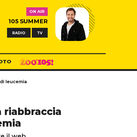
ON AIR
105 SUMMER
RADIO
TV
OTO
 di leucemia
 riabbraccia
emia
e il web.