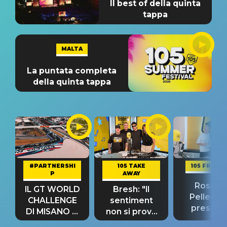
Il best of della quinta
tappa
MALTA
La puntata completa
della quinta tappa
#PARTNERSHI
105 TAKE
105 FRIEND
P
AWAY
Rosario
IL GT WORLD
Bresh: "Il
Pellecch
CHALLENGE
sentiment
present
DI MISANO si
non si prova
“Così dov
riconferma
fino alla notte