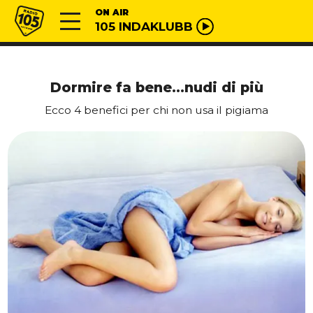
Vai al contenuto
Radio 105
ON AIR
105 INDAKLUBB
Dormire fa bene…nudi di più
Ecco 4 benefici per chi non usa il pigiama