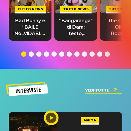
TUTTO NEWS
TUTTO NEWS
TUTTO NE
Bad Bunny e
“Bangaranga”
“The Cure”
“BAILE
di Dara:
Olivia
INoLVIDABLE”:
testo,
Rodrigo
testo,
traduzione e
testo,
traduzione e
significato
traduzion
significato
del singolo
significa
INTERVISTE
VEDI TUTTE
MALTA